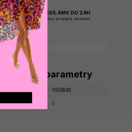
A
ODESÍLÁME DO 24H
všechny produkty skladem
oplňkové parametry
tegorie
:
PREMIUM
ruka
:
2