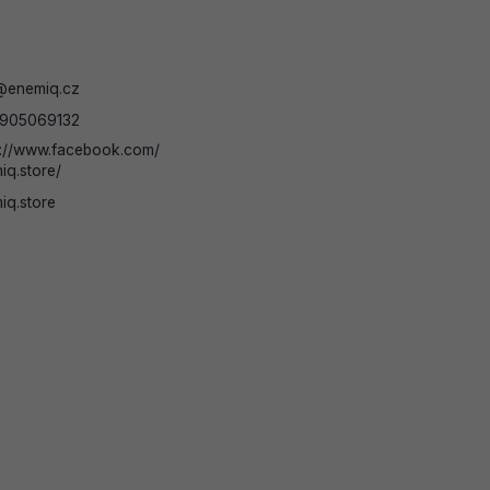
@
enemiq.cz
905069132
s://www.facebook.com/
iq.store/
iq.store