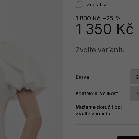
Zeptat se
1 800 Kč
–25 %
1 350 Kč
Měrná
cena:
Zvolte variantu
Barva
Konfekční velikost
Můžeme doručit do:
Zvolte variantu