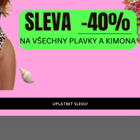
DOPRAVA ZDARM
POMŮŽEME VÁM
na adresu nebo pobočku
 výběrem produktů
Zásilkovny
tu
D
Ka
UPLATNIT SLEVU!
Zá