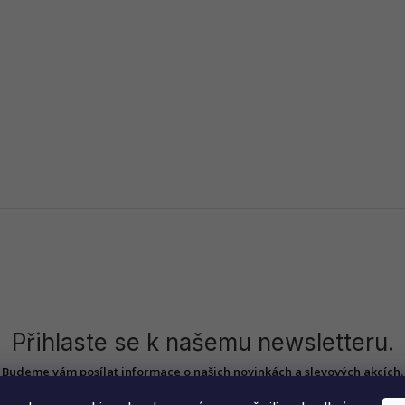
Přihlaste se k našemu newsletteru.
Budeme vám posílat informace o našich novinkách a slevových akcích.