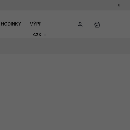
HODINKY
VÝPRODEJ
DÁRKOVÝ POUKAZ
HODNO
CZK