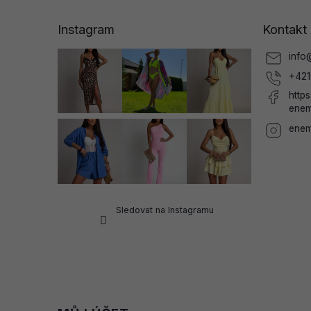
p
a
Instagram
Kontakt
t
í
info
+421
http
enem
enem
Sledovat na Instagramu