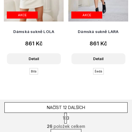
AKCE
AKCE
Dámská sukně LOLA
Dámská sukně LARA
861 Kč
861 Kč
Detail
Detail
Bílá
Šedá
NAČÍST 12 DALŠÍCH
S
1
3
t
O
26
položek celkem
r
v