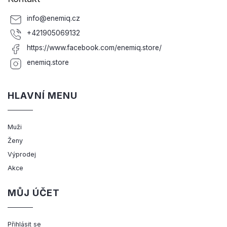
info
@
enemiq.cz
+421905069132
https://www.facebook.com/enemiq.store/
enemiq.store
HLAVNÍ MENU
Muži
Ženy
Výprodej
Akce
MŮJ ÚČET
Přihlásit se