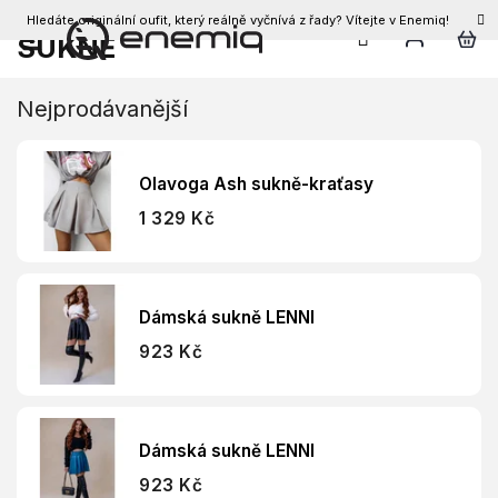
Hledáte originální oufit, který reálně vyčnívá z řady? Vítejte v Enemiq!
CZK
SUKNĚ
Přejít
na
obsah
Nejprodávanější
Olavoga Ash sukně-kraťasy
1 329 Kč
Dámská sukně LENNI
923 Kč
Dámská sukně LENNI
923 Kč