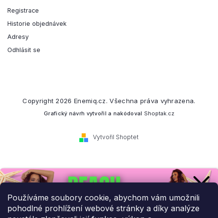
Registrace
Historie objednávek
Adresy
Odhlásit se
Copyright 2026
Enemiq.cz
. Všechna práva vyhrazena.
Grafický návrh vytvořil a nakódoval
Shoptak.cz
Vytvořil Shoptet
Přihlaste se k našemu
newsletteru.
Používáme soubory cookie, abychom vám umožnili
pohodlné prohlížení webové stránky a díky analýze
Budeme vám posílat informace o našich novinkách a slevových