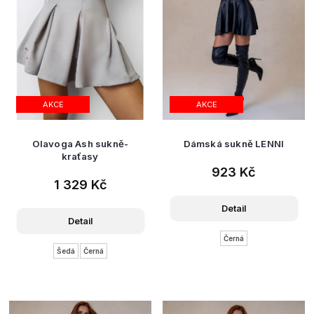
t
ů
AKCE
AKCE
Olavoga Ash sukně-
Dámská sukně LENNI
kraťasy
923 Kč
1 329 Kč
Detail
Detail
Černá
Šedá
Černá