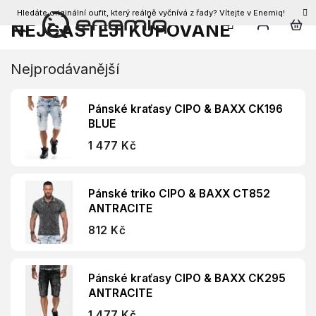
Hledáte originální oufit, který reálně vyčnívá z řady? Vítejte v Enemiq!
CZK
NEJČASTĚJI KUPOVANÉ
Přejít
na
obsah
Nejprodávanější
Pánské kraťasy CIPO & BAXX CK196
BLUE
1 477 Kč
Pánské triko CIPO & BAXX CT852
ANTRACITE
812 Kč
Pánské kraťasy CIPO & BAXX CK295
ANTRACITE
1 477 Kč