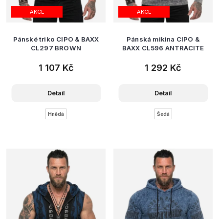
AKCE
AKCE
Pánské triko CIPO & BAXX
Pánská mikina CIPO &
CL297 BROWN
BAXX CL596 ANTRACITE
1 107 Kč
1 292 Kč
Detail
Detail
Hnědá
Šedá