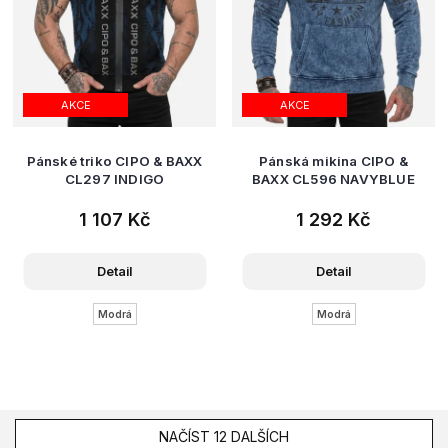
AKCE
AKCE
Pánské triko CIPO & BAXX
Pánská mikina CIPO &
CL297 INDIGO
BAXX CL596 NAVYBLUE
1 107 Kč
1 292 Kč
Detail
Detail
Modrá
Modrá
NAČÍST 12 DALŠÍCH