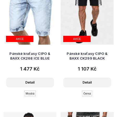
t
ů
AKCE
AKCE
Pánské kraťasy CIPO &
Pánské kraťasy CIPO &
BAXX CK268 ICE BLUE
BAXX CK299 BLACK
1 477 Kč
1 107 Kč
Detail
Detail
Modrá
Černá