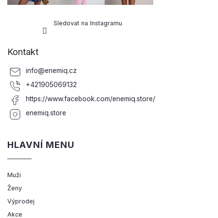
Sledovat na Instagramu
Kontakt
info
@
enemiq.cz
+421905069132
https://www.facebook.com/enemiq.store/
enemiq.store
HLAVNÍ MENU
Muži
Ženy
Výprodej
Akce