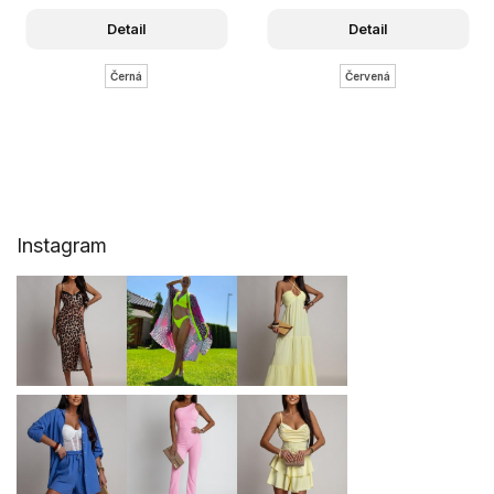
Detail
Detail
Černá
Červená
Z
Instagram
á
p
a
t
í