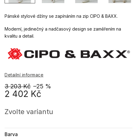
Pánské stylové džíny se zapínáním na zip CIPO & BAXX.
Moderní, jedinečný a nadčasový design se zaměřením na
kvalitu a detail.
Detailní informace
3 203 Kč
–25 %
2 402 Kč
Měrná
cena:
Zvolte variantu
Barva