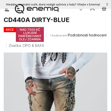
Hledáte originální oufit, který reálně vyčnívá z řady? Vítejte v Enemiq!
CZK
Přejít
Pánské džíny CIPO & BAXX
na
CD440A DIRTY-BLUE
obsah
AKCE
NAD 7500 KČ
LUXUSNÍ
Průměrné
Podrobnosti hodnocení
1 hodnocení
PARFÉMOVANÝ
OLEJ ZDARMA
hodnocení
produktu
Značka:
CIPO & BAXX
je
5,0
z
5
hvězdiček.