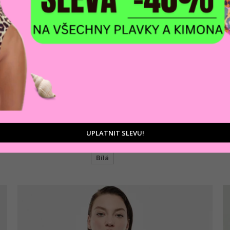
AKCE
Dámská halenka IMPERIAL COR8LFP
UPLATNIT SLEVU!
1 350 Kč
Bílá