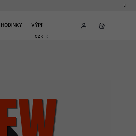
HODINKY
VÝPRODEJ
DÁRKOVÝ POUKAZ
HODNO
CZK