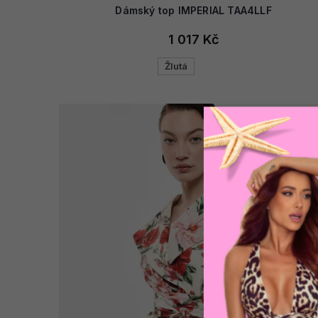
Dámský top IMPERIAL TAA4LLF
1 017 Kč
Žlutá