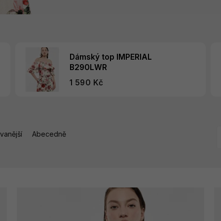
Dámský top IMPERIAL
B290LWR
1 590 Kč
vanější
Abecedně