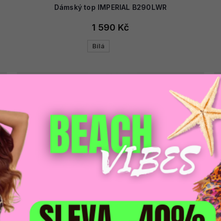
Dámský top IMPERIAL B290LWR
1 590 Kč
Bílá