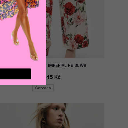
AKCE
Dámské kalhoty IMPERIAL P9I3LWR
1 645 Kč
Červená