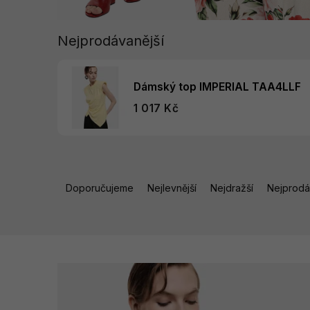
Nejprodávanější
Dámský top IMPERIAL TAA4LLF
1 017 Kč
Ř
a
Doporučujeme
Nejlevnější
Nejdražší
Nejprodá
z
e
n
V
í
ý
p
p
r
i
o
s
d