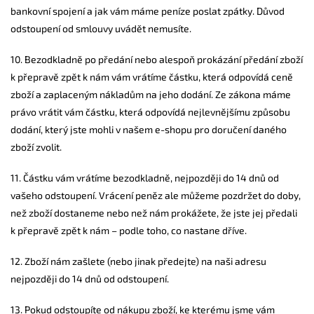
bankovní spojení a jak vám máme peníze poslat zpátky. Důvod
odstoupení od smlouvy uvádět nemusíte.
10.
Bezodkladně po předání nebo alespoň prokázání předání zboží
k přepravě zpět k nám vám vrátíme částku, která odpovídá ceně
zboží a zaplaceným nákladům na jeho dodání. Ze zákona máme
právo vrátit vám částku, která odpovídá nejlevnějšímu způsobu
dodání, který jste mohli v našem e-shopu pro doručení daného
zboží zvolit.
11.
Částku vám vrátíme bezodkladně, nejpozději do 14 dnů od
vašeho odstoupení. Vrácení peněz ale můžeme pozdržet do doby,
než zboží dostaneme nebo než nám prokážete, že jste jej předali
k přepravě zpět k nám – podle toho, co nastane dříve.
12.
Zboží nám zašlete (nebo jinak předejte) na naši adresu
nejpozději do 14 dnů od odstoupení.
13. Pokud o
dstoupíte od nákupu zboží, ke kterému jsme vám