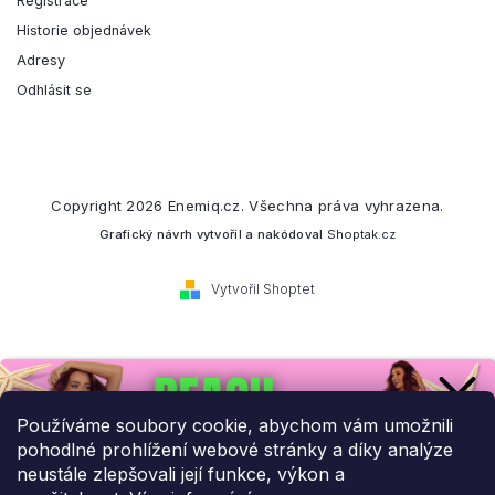
Registrace
Historie objednávek
Adresy
Odhlásit se
Copyright 2026
Enemiq.cz
. Všechna práva vyhrazena.
Grafický návrh vytvořil a nakódoval
Shoptak.cz
Vytvořil Shoptet
Přihlaste se k našemu
newsletteru.
Používáme soubory cookie, abychom vám umožnili
pohodlné prohlížení webové stránky a díky analýze
Budeme vám posílat informace o našich novinkách a slevových
neustále zlepšovali její funkce, výkon a
akcích.