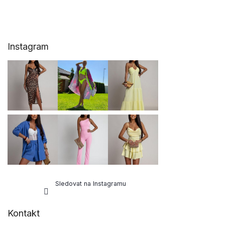
Z
Instagram
á
p
a
t
í
Sledovat na Instagramu
Kontakt