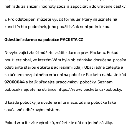
náhradu za snížení hodnoty zboží a započítat ji do vrácené částky.
7. Pro odstoupení můžete využít formulář, který naleznete na
konci těchto podmínek, jeho použití však není podmínkou.
Odeslání zdarma na pobočce PACKETA.CZ
Nevyhovující zboží můžete vrátit zdarma přes Packetu. Pokud
použijete obal, ve kterém Vám byla objednávka doručena, prosím
odstraňte starou etiketu s adresními údaji. Obal řádně zalepte a
za účelem bezplatného vrácení na pobočce Packeta nahlaste kód
92060044
a balík předajte pracovníkovi pobočky. Seznam
poboček najdete na stránce
https://www.packeta.cz/pobocky
.
U každé pobočky je uvedena informace, zda je pobočka také
současně odběrovým místem.
Pokud vracíte více výrobků, můžete je dát do jedné zásilky.