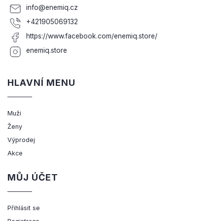
info
@
enemiq.cz
+421905069132
https://www.facebook.com/enemiq.store/
enemiq.store
HLAVNÍ MENU
Muži
Ženy
Výprodej
Akce
MŮJ ÚČET
Přihlásit se