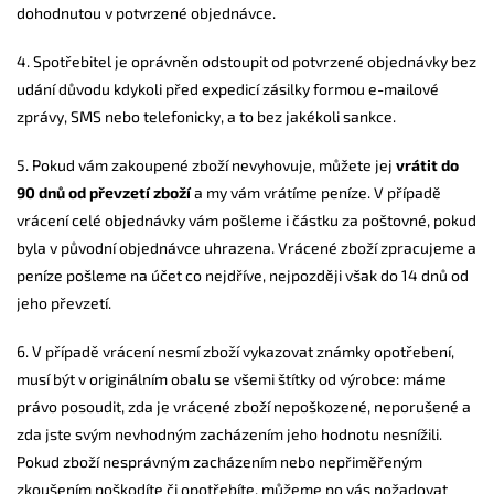
dohodnutou v potvrzené objednávce.
4. Spotřebitel je oprávněn odstoupit od potvrzené objednávky bez
udání důvodu kdykoli před expedicí zásilky formou e-mailové
zprávy, SMS nebo telefonicky, a to bez jakékoli sankce.
5. Pokud vám zakoupené zboží nevyhovuje, můžete jej
vrátit do
90 dnů od převzetí zboží
a my vám vrátíme peníze. V případě
vrácení celé objednávky vám pošleme i částku za poštovné, pokud
byla v původní objednávce uhrazena. Vrácené zboží zpracujeme a
peníze pošleme na účet co nejdříve, nejpozději však do 14 dnů od
jeho převzetí.
6. V případě vrácení nesmí zboží vykazovat známky opotřebení,
musí být v originálním obalu se všemi štítky od výrobce: máme
právo posoudit, zda je vrácené zboží nepoškozené, neporušené a
zda jste svým nevhodným zacházením jeho hodnotu nesnížili.
Pokud zboží nesprávným zacházením nebo nepřiměřeným
zkoušením poškodíte či opotřebíte, můžeme po vás požadovat