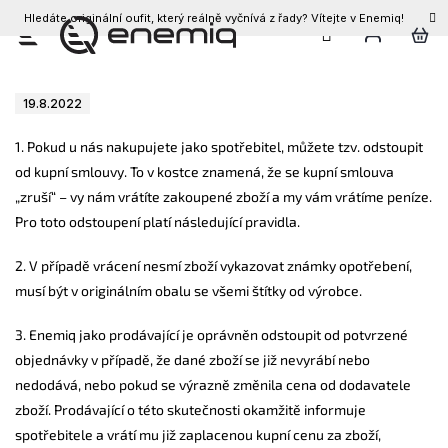
Hledáte originální oufit, který reálně vyčnívá z řady? Vítejte v Enemiq!
CZK
Přejít
Vrácení zboží
na
obsah
19.8.2022
1. Pokud u nás nakupujete jako spotřebitel, můžete tzv. odstoupit
od kupní smlouvy. To v kostce znamená, že se kupní smlouva
„zruší“ – vy nám vrátíte zakoupené zboží a my vám vrátíme peníze.
Pro toto odstoupení platí následující pravidla.
2. V případě vrácení nesmí zboží vykazovat známky opotřebení,
musí být v originálním obalu se všemi štítky od výrobce.
3. Enemiq jako prodávající je oprávněn odstoupit od potvrzené
objednávky v případě, že dané zboží se již nevyrábí nebo
nedodává, nebo pokud se výrazně změnila cena od dodavatele
zboží. Prodávající o této skutečnosti okamžitě informuje
spotřebitele a vrátí mu již zaplacenou kupní cenu za zboží,