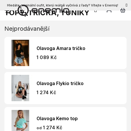
Hledáte originální oufit, který reálně vyčnívá z řady? Vítejte v Enemiq!
CZK
TOPY, TRIČKA, TUNIKY
Přejít
na
obsah
Nejprodávanější
Olavoga Amara tričko
1 089 Kč
Olavoga Flykio tričko
1 274 Kč
Olavoga Kemo top
1 274 Kč
od