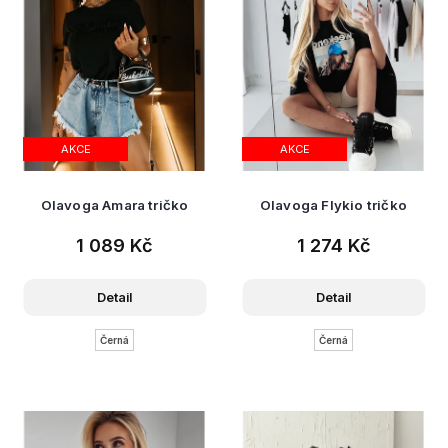
t
ů
AKCE
AKCE
Olavoga Amara tričko
Olavoga Flykio tričko
1 089 Kč
1 274 Kč
Detail
Detail
Černá
Černá