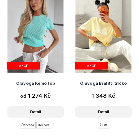
AKCE
AKCE
Olavoga Kemo top
Olavoga Brafitti tričko
1 274 Kč
1 348 Kč
od
Detail
Detail
Červená
Béžová
Žlutá