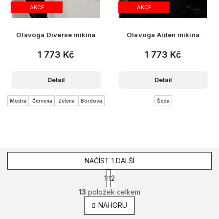
AKCE
AKCE
Olavoga Diverse mikina
Olavoga Aiden mikina
1 773 Kč
1 773 Kč
Detail
Detail
Modrá
Červená
Zelená
Bordová
Šedá
NAČÍST 1 DALŠÍ
S
1
2
t
O
13
položek celkem
r
v
á
l
NAHORU
n
á