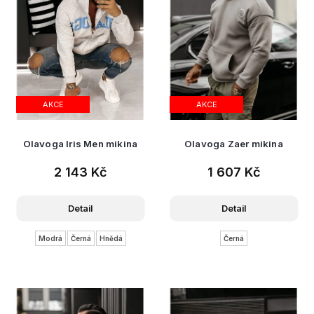
t
ů
AKCE
AKCE
Olavoga Iris Men mikina
Olavoga Zaer mikina
2 143 Kč
1 607 Kč
Detail
Detail
Modrá
Černá
Hnědá
Černá