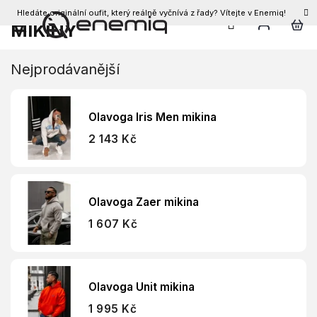
Hledáte originální oufit, který reálně vyčnívá z řady? Vítejte v Enemiq!
CZK
MIKINY
Přejít
na
obsah
Nejprodávanější
Olavoga Iris Men mikina
2 143 Kč
Olavoga Zaer mikina
1 607 Kč
Olavoga Unit mikina
1 995 Kč