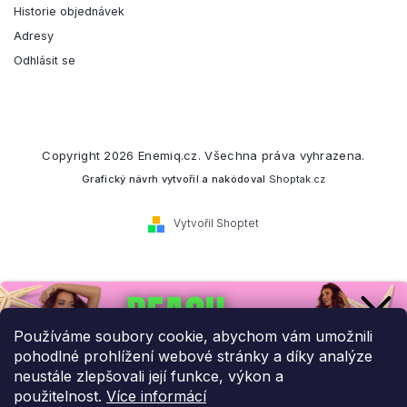
Historie objednávek
Adresy
Odhlásit se
Copyright 2026
Enemiq.cz
. Všechna práva vyhrazena.
Grafický návrh vytvořil a nakódoval
Shoptak.cz
Vytvořil Shoptet
Přihlaste se k našemu
newsletteru.
Používáme soubory cookie, abychom vám umožnili
pohodlné prohlížení webové stránky a díky analýze
Budeme vám posílat informace o našich novinkách a slevových
neustále zlepšovali její funkce, výkon a
akcích.
použitelnost.
Více informácí