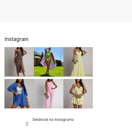
PŘIDAT KOMENTÁŘ
Z
Instagram
á
p
a
t
í
Sledovat na Instagramu