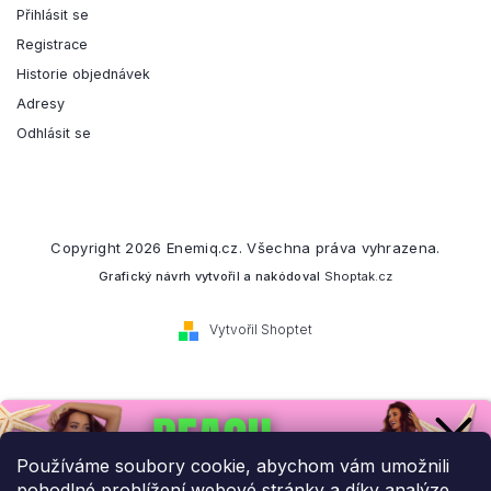
Přihlásit se
Registrace
Historie objednávek
Adresy
Odhlásit se
Copyright 2026
Enemiq.cz
. Všechna práva vyhrazena.
Grafický návrh vytvořil a nakódoval
Shoptak.cz
Vytvořil Shoptet
Přihlaste se k našemu
newsletteru.
Používáme soubory cookie, abychom vám umožnili
pohodlné prohlížení webové stránky a díky analýze