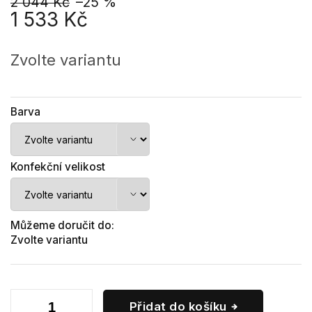
2 044 Kč
–25 %
1 533 Kč
Měrná
cena:
Zvolte variantu
Barva
Konfekční velikost
Můžeme doručit do:
Zvolte variantu
Přidat do košíku