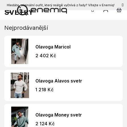
Hledáte originální oufit, který reálně vyčnívá z řady? Vítejte v Enemiq!
CZK
SVETRY
Přejít
na
obsah
Nejprodávanější
Olavoga Maricol
2 402 Kč
Olavoga Alavos svetr
1 218 Kč
Olavoga Money svetr
2 124 Kč