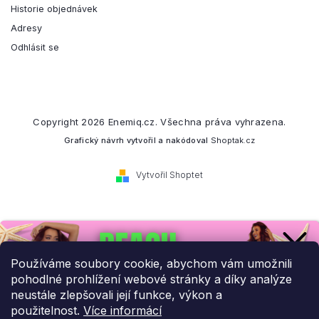
Historie objednávek
Adresy
Odhlásit se
Copyright 2026
Enemiq.cz
. Všechna práva vyhrazena.
Grafický návrh vytvořil a nakódoval
Shoptak.cz
Vytvořil Shoptet
Přihlaste se k našemu
newsletteru.
Používáme soubory cookie, abychom vám umožnili
pohodlné prohlížení webové stránky a díky analýze
Budeme vám posílat informace o našich novinkách a slevových
neustále zlepšovali její funkce, výkon a
akcích.
použitelnost.
Více informácí