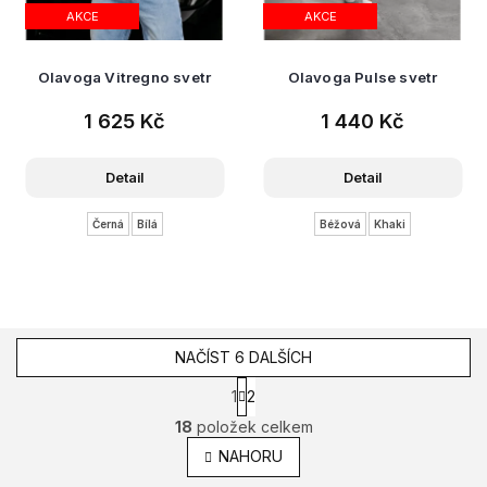
AKCE
AKCE
Olavoga Vitregno svetr
Olavoga Pulse svetr
1 625 Kč
1 440 Kč
Detail
Detail
Černá
Bílá
Béžová
Khaki
NAČÍST 6 DALŠÍCH
S
1
2
t
O
18
položek celkem
r
v
á
l
NAHORU
n
á