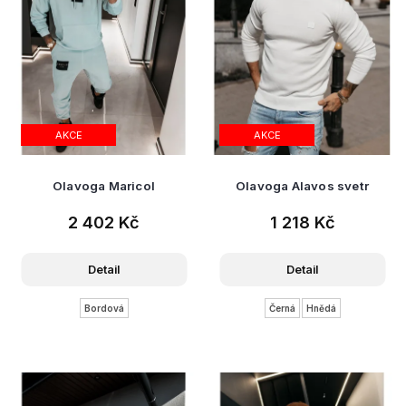
t
ů
AKCE
AKCE
Olavoga Maricol
Olavoga Alavos svetr
2 402 Kč
1 218 Kč
Detail
Detail
Bordová
Černá
Hnědá