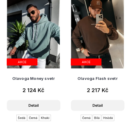
AKCE
AKCE
Olavoga Money svetr
Olavoga Flash svetr
2 124 Kč
2 217 Kč
Detail
Detail
Šedá
Černá
Khaki
Černá
Bílá
Hnědá