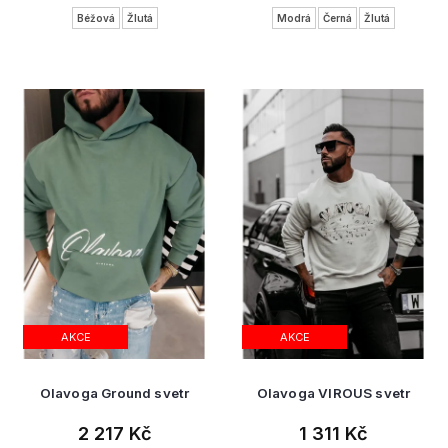
Béžová
Žlutá
Modrá
Černá
Žlutá
AKCE
AKCE
Olavoga Ground svetr
Olavoga VIROUS svetr
2 217 Kč
1 311 Kč