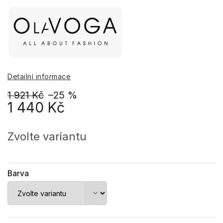
Detailní informace
1 921 Kč
–25 %
1 440 Kč
Měrná
cena:
Zvolte variantu
Barva