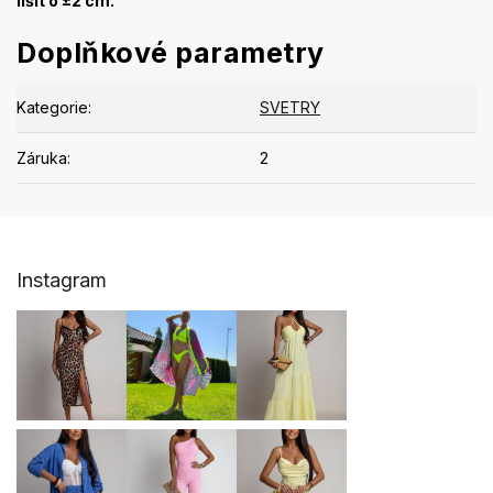
lišit o ±2 cm.
Doplňkové parametry
Kategorie
:
SVETRY
Záruka
:
2
Z
Instagram
á
p
a
t
í