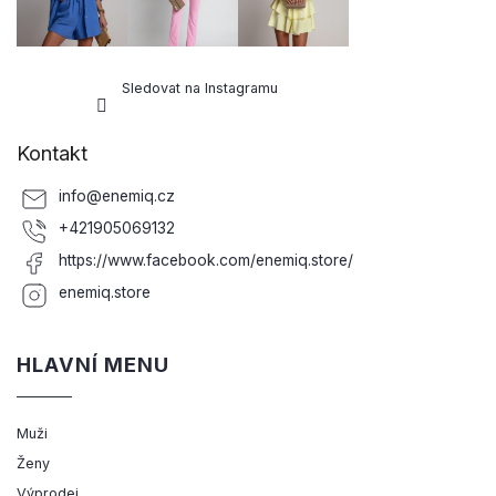
Sledovat na Instagramu
Kontakt
info
@
enemiq.cz
+421905069132
https://www.facebook.com/enemiq.store/
enemiq.store
HLAVNÍ MENU
Muži
Ženy
Výprodej