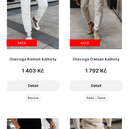
t
ů
AKCE
AKCE
Olavoga Ramon kalhoty
Olavoga Deman kalhoty
1 403 Kč
1 792 Kč
Detail
Detail
Béžová
Šedá
Černá