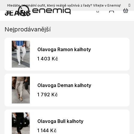
Hledáte originální oufit, který reálně vyčnívá z řady? Vítejte v Enemiq!
CZK
JEANS
Přejít
na
obsah
Nejprodávanější
Olavoga Ramon kalhoty
1 403 Kč
Olavoga Deman kalhoty
1 792 Kč
Olavoga Bull kalhoty
1 144 Kč