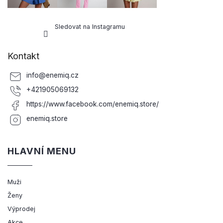
s
u
Sledovat na Instagramu
Kontakt
info
@
enemiq.cz
+421905069132
https://www.facebook.com/enemiq.store/
enemiq.store
HLAVNÍ MENU
Muži
Ženy
Výprodej
Akce