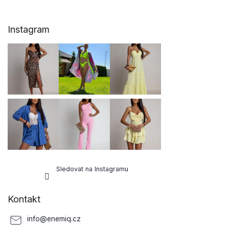
Z
Instagram
á
p
a
t
í
Sledovat na Instagramu
Kontakt
info
@
enemiq.cz