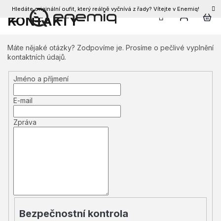
Hledáte originální oufit, který reálně vyčnívá z řady? Vítejte v Enemiq!
CZK
KONTAKTY
Přejít
na
obsah
Máte nějaké otázky? Zodpovíme je. Prosíme o pečlivé vyplnění
kontaktních údajů.
Jméno a příjmení
E-mail
Zpráva
Bezpečnostní kontrola