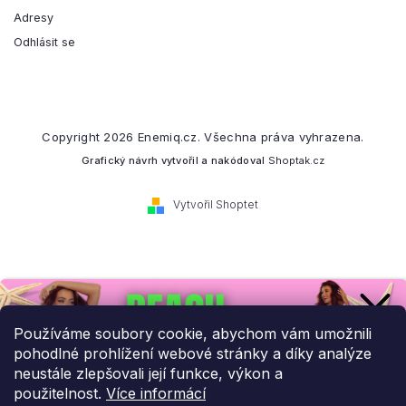
Adresy
Odhlásit se
Copyright 2026
Enemiq.cz
. Všechna práva vyhrazena.
Grafický návrh vytvořil a nakódoval
Shoptak.cz
Vytvořil Shoptet
Přihlaste se k našemu
newsletteru.
Používáme soubory cookie, abychom vám umožnili
pohodlné prohlížení webové stránky a díky analýze
Budeme vám posílat informace o našich novinkách a slevových
neustále zlepšovali její funkce, výkon a
akcích.
použitelnost.
Více informácí