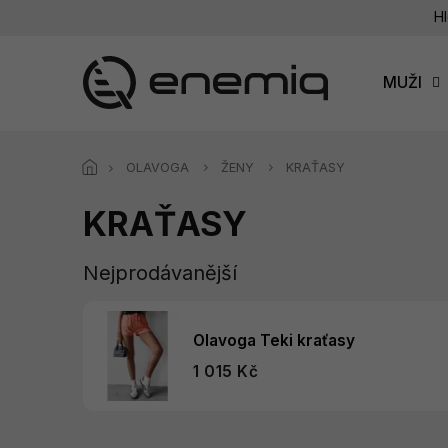
Přejít
Hl
na
obsah
MUŽI
OLAVOGA
ŽENY
KRAŤASY
KRAŤASY
Nejprodávanější
Olavoga Teki kraťasy
1 015 Kč