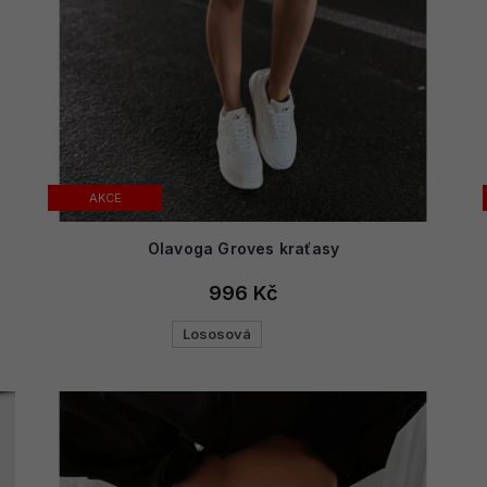
AKCE
Olavoga Groves kraťasy
996 Kč
Lososová