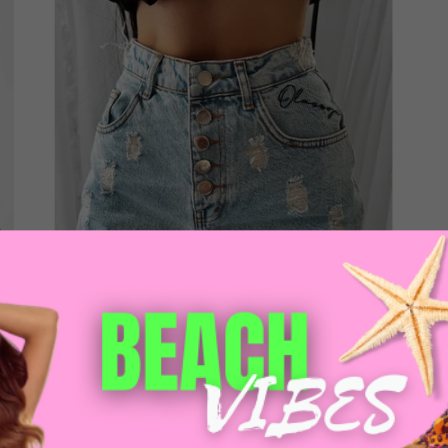
AKCE
Olavoga Dreamlike kraťasy