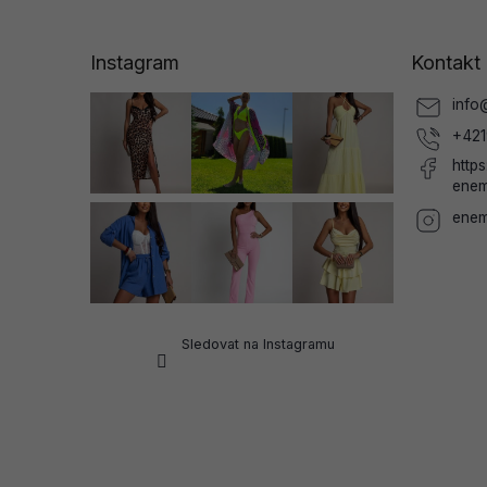
á
p
a
Instagram
Kontakt
t
í
info
+421
http
enem
enem
Sledovat na Instagramu