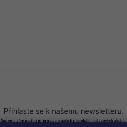
Přihlaste se k našemu newsletteru.
Budeme vám posílat informace o našich novinkách a slevových akcích.