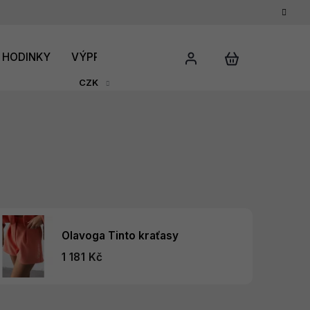
HODINKY
VÝPRODEJ
DÁRKOVÝ POUKAZ
HODNO
CZK
Olavoga Tinto kraťasy
1 181 Kč