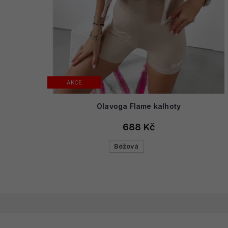
AKCE
Olavoga Flame kalhoty
688 Kč
Béžová
Z