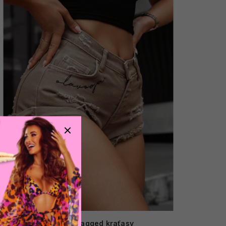
AKCE
Olavoga Ragged kraťasy