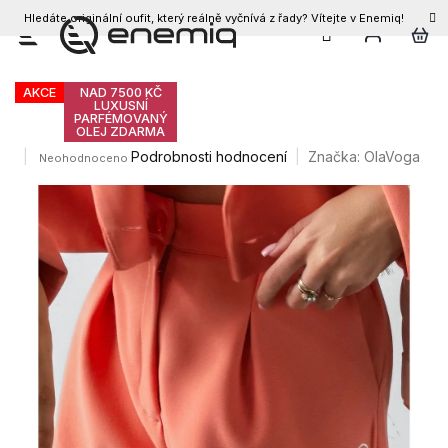
Hledáte originální oufit, který reálně vyčnívá z řady? Vítejte v Enemiq!
CZK
Přejít
Olavoga Tinto kraťasy
na
obsah
AKCE
NAD 7500 KČ
LUXUSNÍ
PARFÉMOVANÝ
OLEJ ZDARMA
Průměrné
Podrobnosti hodnocení
Značka:
OlaVoga
Neohodnoceno
hodnocení
produktu
je
0,0
z
5
hvězdiček.