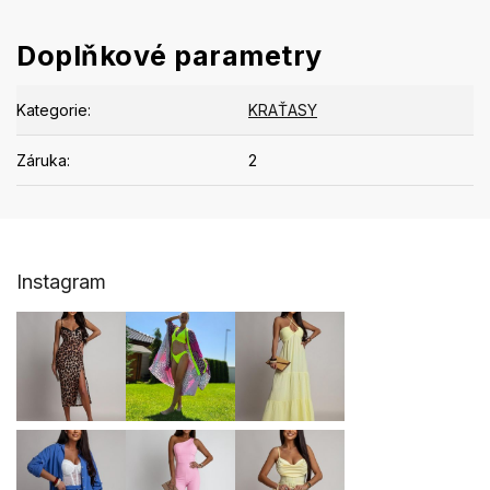
Doplňkové parametry
Kategorie
:
KRAŤASY
Záruka
:
2
Z
Instagram
á
p
a
t
í