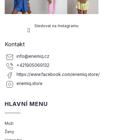
Sledovat na Instagramu
Kontakt
info
@
enemiq.cz
+421905069132
https://www.facebook.com/enemiq.store/
enemiq.store
HLAVNÍ MENU
Muži
Ženy