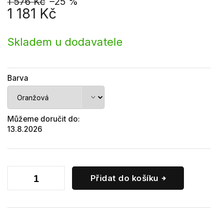
1 576 Kč
–25 %
1 181 Kč
Měrná
cena:
Skladem u dodavatele
Barva
Můžeme doručit do:
13.8.2026
Přidat do košíku