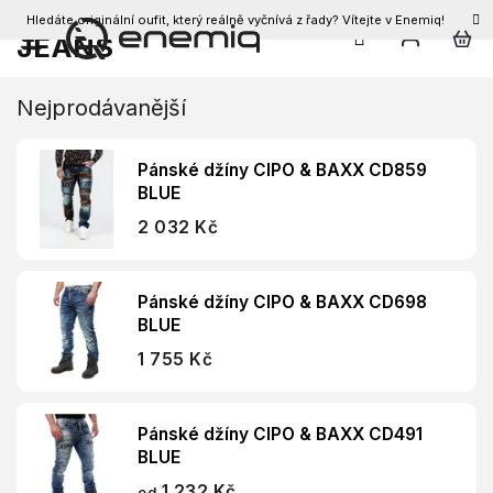
Hledáte originální oufit, který reálně vyčnívá z řady? Vítejte v Enemiq!
CZK
JEANS
Přejít
na
obsah
Nejprodávanější
Pánské džíny CIPO & BAXX CD859
BLUE
2 032 Kč
Pánské džíny CIPO & BAXX CD698
BLUE
1 755 Kč
Pánské džíny CIPO & BAXX CD491
BLUE
1 232 Kč
od