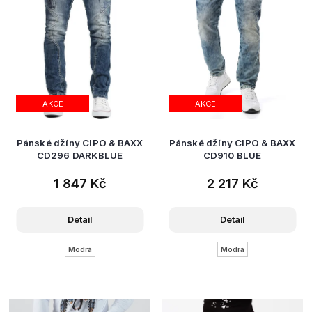
t
ů
AKCE
AKCE
Pánské džíny CIPO & BAXX
Pánské džíny CIPO & BAXX
CD296 DARKBLUE
CD910 BLUE
1 847 Kč
2 217 Kč
Detail
Detail
Modrá
Modrá