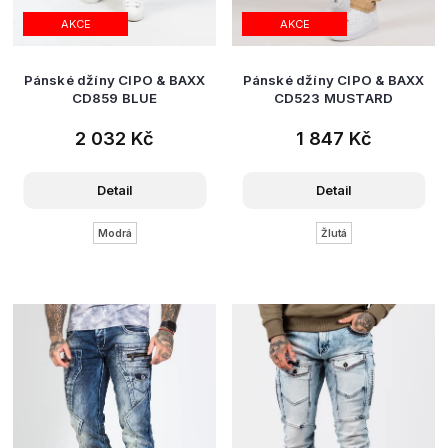
AKCE
AKCE
Pánské džíny CIPO & BAXX
Pánské džíny CIPO & BAXX
CD859 BLUE
CD523 MUSTARD
2 032 Kč
1 847 Kč
Detail
Detail
Modrá
Žlutá