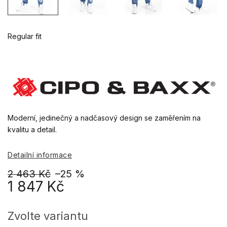
Regular fit
Moderní, jedinečný a nadčasový design se zaměřením na
kvalitu a detail.
Detailní informace
2 463 Kč
–25 %
1 847 Kč
Měrná
cena:
Zvolte variantu