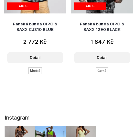
AKCE
AKCE
Pánská bunda CIPO &
Pánská bunda CIPO &
BAXX CJ310 BLUE
BAXX 1290 BLACK
2 772 Kč
1 847 Kč
Detail
Detail
Modrá
Černá
Z
Instagram
á
p
a