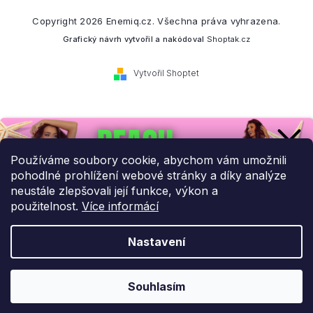
Copyright 2026
Enemiq.cz
. Všechna práva vyhrazena.
Grafický návrh vytvořil a nakódoval
Shoptak.cz
Vytvořil Shoptet
Přihlaste se k našemu
newsletteru.
Používáme soubory cookie, abychom vám umožnili
pohodlné prohlížení webové stránky a díky analýze
Budeme vám posílat informace o našich novinkách a slevových
neustále zlepšovali její funkce, výkon a
akcích.
použitelnost.
Více informácí
Nastavení
UPLATNIT SLEVU!
Odebírat newsletter
Souhlasím
Ochrana osobních údajů