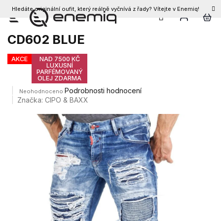
Hledáte originální oufit, který reálně vyčnívá z řady? Vítejte v Enemiq!
CZK
Přejít
Pánské džíny CIPO & BAXX
na
CD602 BLUE
obsah
AKCE
NAD 7500 KČ
LUXUSNÍ
PARFÉMOVANÝ
OLEJ ZDARMA
Průměrné
Podrobnosti hodnocení
Neohodnoceno
hodnocení
Značka:
CIPO & BAXX
produktu
je
0,0
z
5
hvězdiček.