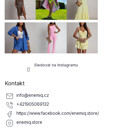
t
í
Sledovat na Instagramu
Kontakt
info
@
enemiq.cz
+421905069132
https://www.facebook.com/enemiq.store/
enemiq.store