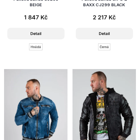
BEIGE
BAXX CJ299 BLACK
1 847 Kč
2 217 Kč
Detail
Detail
Hnědá
Černá