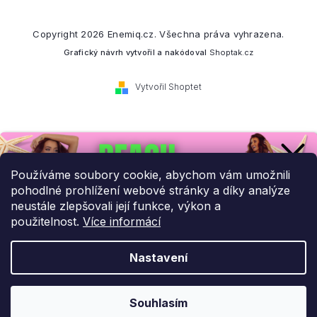
Copyright 2026
Enemiq.cz
. Všechna práva vyhrazena.
Grafický návrh vytvořil a nakódoval
Shoptak.cz
Vytvořil Shoptet
Přihlaste se k našemu
newsletteru.
Používáme soubory cookie, abychom vám umožnili
pohodlné prohlížení webové stránky a díky analýze
Budeme vám posílat informace o našich novinkách a slevových
neustále zlepšovali její funkce, výkon a
akcích.
použitelnost.
Více informácí
Nastavení
UPLATNIT SLEVU!
Odebírat newsletter
Souhlasím