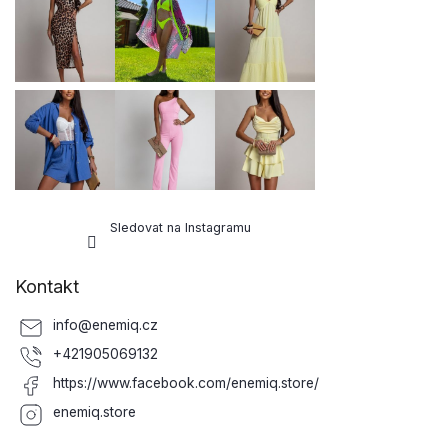
a
t
í
Sledovat na Instagramu
Kontakt
info
@
enemiq.cz
+421905069132
https://www.facebook.com/enemiq.store/
enemiq.store