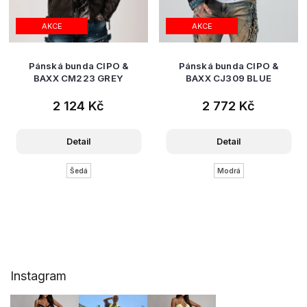
AKCE
AKCE
Pánská bunda CIPO &
Pánská bunda CIPO &
BAXX CM223 GREY
BAXX CJ309 BLUE
2 124 Kč
2 772 Kč
Detail
Detail
Šedá
Modrá
Z
Instagram
á
p