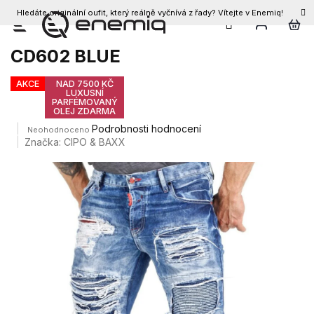
Hledáte originální oufit, který reálně vyčnívá z řady? Vítejte v Enemiq!
CZK
Přejít
Pánské džíny CIPO & BAXX
na
CD602 BLUE
obsah
AKCE
NAD 7500 KČ
LUXUSNÍ
PARFÉMOVANÝ
OLEJ ZDARMA
Průměrné
Podrobnosti hodnocení
Neohodnoceno
hodnocení
Značka:
CIPO & BAXX
produktu
je
0,0
z
5
hvězdiček.