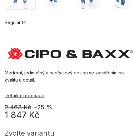
Regular fit
Moderní, jedinečný a nadčasový design se zaměřením na
kvalitu a detail.
Detailní informace
2 463 Kč
–25 %
1 847 Kč
Měrná
cena:
Zvolte variantu