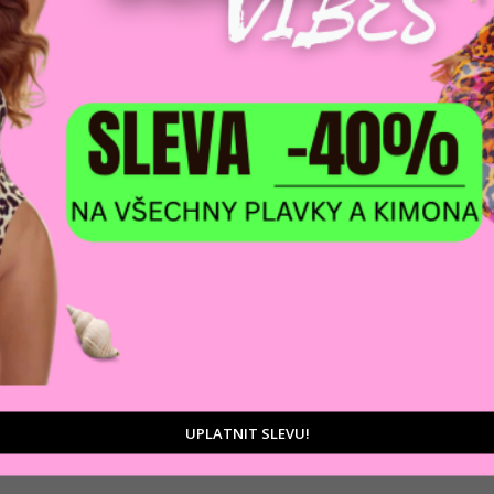
tu
D
ý a všestranný kousek pro každodenní nošení. Vyrobeno z
Ka
vrchem a čistým vzhledem. Model se zapíná na knoflík a zip
a na opasek v pase. Na zadní straně je denimová nášivka
Zá
UPLATNIT SLEVU!