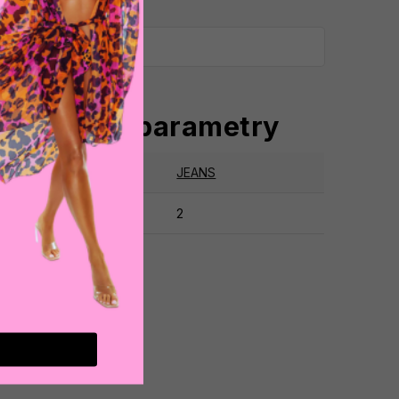
oplňkové parametry
tegorie
:
JEANS
ruka
:
2