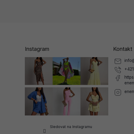
Z
á
p
a
Instagram
Kontakt
t
í
info
+421
http
enem
enem
Sledovat na Instagramu