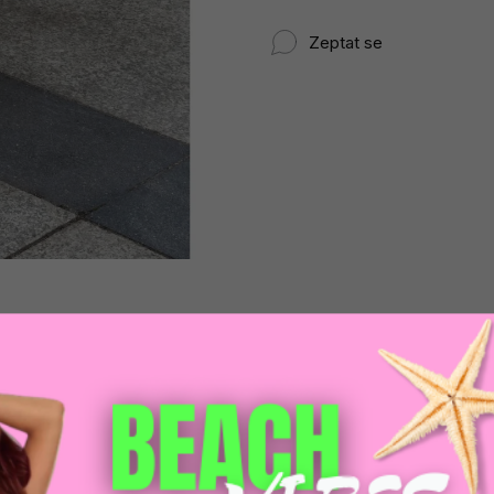
Zeptat se
DOPRAVA ZDARM
POMŮŽEME VÁM
na adresu nebo pobočku
 výběrem produktů
Zásilkovny