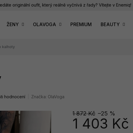
edáte originální oufit, který reálně vyčnívá z řady? Vítejte v Enemiq!
ŽENY
OLAVOGA
PREMIUM
BEAUTY
 kalhoty
y
ti hodnocení
Značka:
OlaVoga
1 872 Kč
–25 %
1 403 Kč