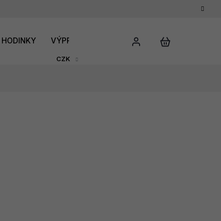
HODINKY
VÝPRODEJ
DÁRKOVÝ POUKAZ
HODNO
CZK