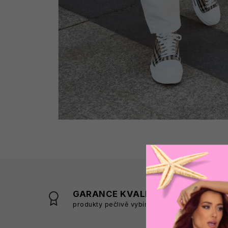
GARANCE KVALITY
produkty pečlivě vybíráme
s