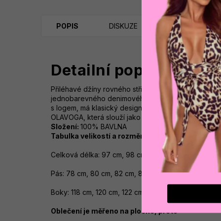
POPIS
DISKUZE
Detailní popis produk
Přiléhavé džíny rovného střihu. Kalhoty, nadčasov
jednobarevného denimového materiálu s hladkým po
s logem, má klasický design s pěti kapsami a poutk
OLAVOGA, která slouží jako diskrétní logo.
Složení:
100% BAVLNA
Tabulka velikostí a rozměry: S, M, L, XL
Celková délka: 97 cm, 98 cm, 98 cm cm
Pás: 78 cm, 80 cm, 82 cm, 84 cm
Boky: 118 cm, 120 cm, 122 cm, 124 cm
Oblečení je měřeno na plocho, proto