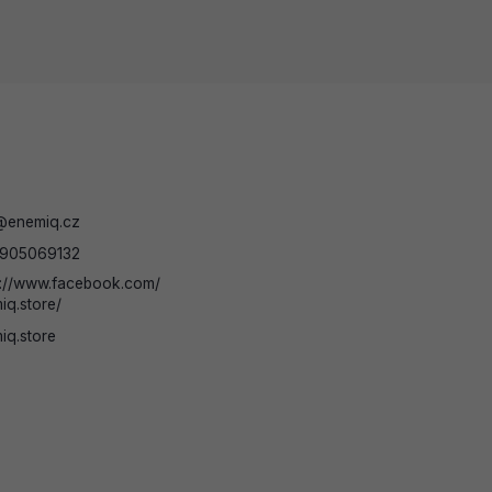
@
enemiq.cz
905069132
s://www.facebook.com/
iq.store/
iq.store