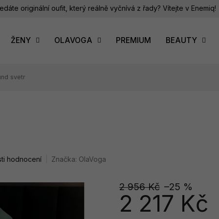
edáte originální oufit, který reálně vyčnívá z řady? Vítejte v Enemiq!
ŽENY
OLAVOGA
PREMIUM
BEAUTY
nd svetr
ti hodnocení
Značka:
OlaVoga
2 956 Kč
–25 %
2 217 Kč