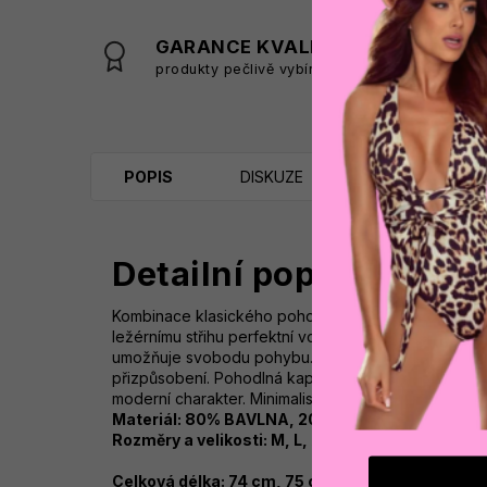
GARANCE KVALITY
produkty pečlivě vybíráme
s
POPIS
DISKUZE
Detailní popis produk
Kombinace klasického pohodlí a stylového vzhledu.
ležérnímu střihu perfektní volbou pro každodenní noše
umožňuje svobodu pohybu. Prostorná klokaní kapsa n
přizpůsobení. Pohodlná kapuce, která poskytuje ex
moderní charakter. Minimalistický povrch s diskrétn
Materiál: 80% BAVLNA, 20% POLYESTER
Rozměry a velikosti: M, L, XL
Celková délka: 74 cm, 75 cm, 75 cm 130 cm, 132