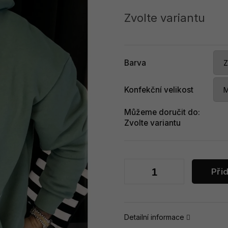
Měrná
cena:
Zvolte variantu
Barva
Konfekční velikost
Můžeme doručit do:
Zvolte variantu
Při
Detailní informace