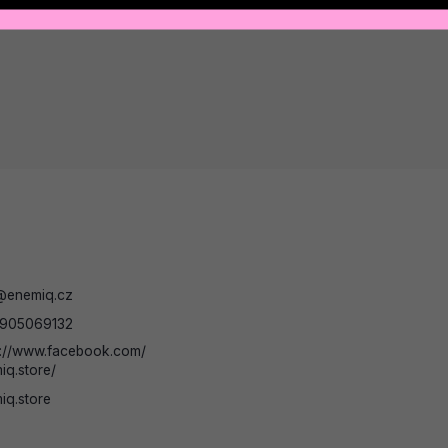
@
enemiq.cz
905069132
s://www.facebook.com/
iq.store/
iq.store