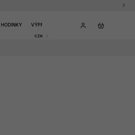
HODINKY
VÝPRODEJ
DÁRKOVÝ POUKAZ
HODNO
CZK