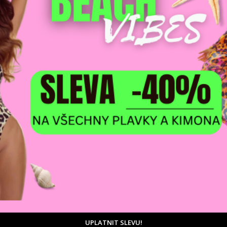
DOPRAVA ZDARM
POMŮŽEME VÁM
na adresu nebo pobočku
 výběrem produktů
Zásilkovny
tu
 Tato mikina s kapucí vyrobená z měkké, prémiové žerzejové tkani
ní, zatímco jedinečné detaily ji odlišují od ostatních. Volný, pohodln
a přední straně. Elastické vložky na manžetách a spodní části mik
tra ochranu před větrem. Nádherný, ozdobný grafický nápis, který
ím, jemným detailem na kapuci.
UPLATNIT SLEVU!
 cm