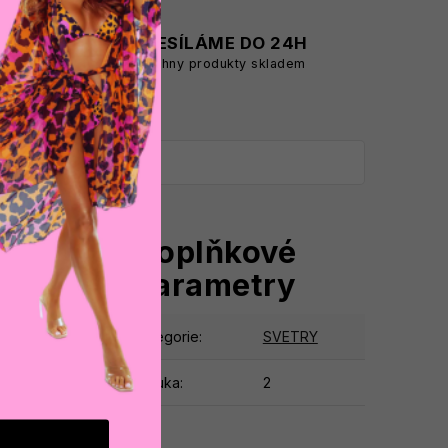
A
ODESÍLÁME DO 24H
všechny produkty skladem
Doplňkové
parametry
ny je díky svému
ý střih, který
iny pro dokonalé
Kategorie
:
SVETRY
 dodává modelu
Záruka
:
2