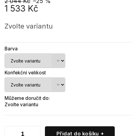
2 044 Kč
–25 %
1 533 Kč
Měrná
cena:
Zvolte variantu
Barva
Konfekční velikost
Můžeme doručit do:
Zvolte variantu
Přidat do košíku