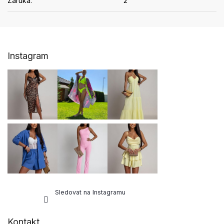
Záruka
:
2
Z
Instagram
á
p
a
t
í
Sledovat na Instagramu
Kontakt