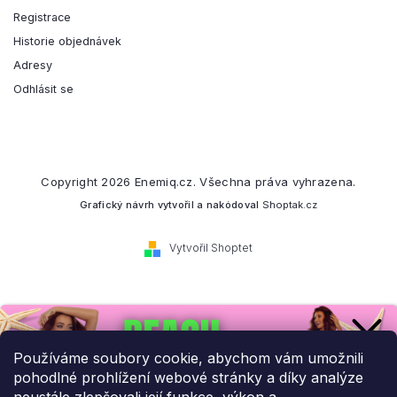
Registrace
Historie objednávek
Adresy
Odhlásit se
Copyright 2026
Enemiq.cz
. Všechna práva vyhrazena.
Grafický návrh vytvořil a nakódoval
Shoptak.cz
Vytvořil Shoptet
Přihlaste se k našemu
newsletteru.
Používáme soubory cookie, abychom vám umožnili
pohodlné prohlížení webové stránky a díky analýze
Budeme vám posílat informace o našich novinkách a slevových