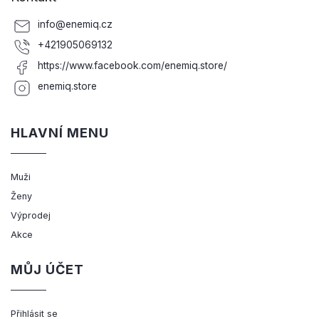
info
@
enemiq.cz
+421905069132
https://www.facebook.com/enemiq.store/
enemiq.store
HLAVNÍ MENU
Muži
Ženy
Výprodej
Akce
MŮJ ÚČET
Přihlásit se