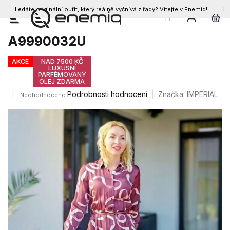
Hledáte originální oufit, který reálně vyčnívá z řady? Vítejte v Enemiq!
CZK
Přejít
Dámské šaty IMPERIAL
na
A9990032U
obsah
AKCE
NAD 7500 KČ
LUXUSNÍ
PARFÉMOVANÝ
OLEJ ZDARMA
Průměrné
Podrobnosti hodnocení
Značka:
IMPERIAL
Neohodnoceno
hodnocení
produktu
je
0,0
z
5
hvězdiček.