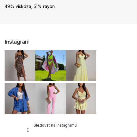
49% viskóza, 51% rayon
Z
Instagram
á
p
a
t
í
Sledovat na Instagramu