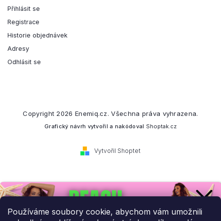
Přihlásit se
Registrace
Historie objednávek
Adresy
Odhlásit se
Copyright 2026
Enemiq.cz
. Všechna práva vyhrazena.
Grafický návrh vytvořil a nakódoval
Shoptak.cz
Vytvořil Shoptet
Přihlaste se k našemu
newsletteru.
Používáme soubory cookie, abychom vám umožnili