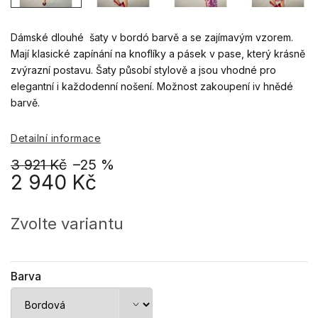
Dámské dlouhé šaty v bordó barvě a se zajímavým vzorem.
Mají klasické zapínání na knoflíky a pásek v pase, který krásně
zvýrazní postavu. Šaty působí stylově a jsou vhodné pro
elegantní i každodenní nošení. Možnost zakoupení iv hnědé
barvě.
Detailní informace
3 921 Kč
–25 %
2 940 Kč
Měrná
cena:
Zvolte variantu
Barva