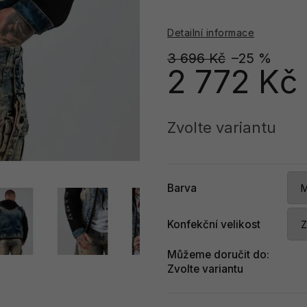
Detailní informace
3 696 Kč
–25 %
2 772 Kč
Měrná
cena:
Zvolte variantu
Barva
Konfekční velikost
Můžeme doručit do:
Zvolte variantu