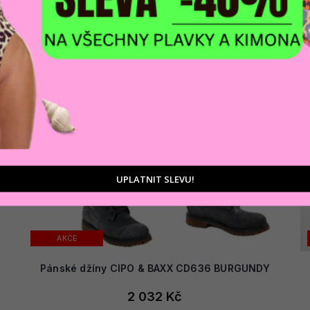
UPLATNIT SLEVU!
AKCE
Pánské džíny CIPO & BAXX CD636 BURGUNDY
2 032 Kč