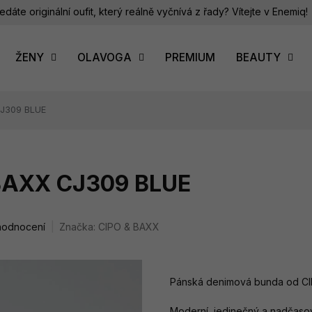
edáte originální oufit, který reálně vyčnívá z řady? Vítejte v Enemiq!
ŽENY
OLAVOGA
PREMIUM
BEAUTY
CJ309 BLUE
 BAXX CJ309 BLUE
hodnocení
Značka:
CIPO & BAXX
Pánská denimová bunda od C
Moderní, jedinečný a nadčasový