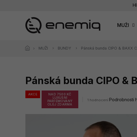
Přejít
Hl
na
obsah
MUŽI
MUŽI
BUNDY
Pánská bunda CIPO & BAXX 
Pánská bunda CIPO &
AKCE
NAD 7500 KČ
LUXUSNÍ
Průměrné
Podrobnosti 
1 hodnocení
PARFÉMOVANÝ
hodnocení
OLEJ ZDARMA
produktu
je
5,0
z
5