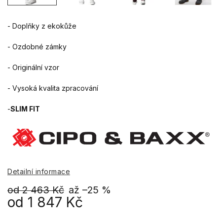
- Doplňky z ekokůže
- Ozdobné zámky
- Originální vzor
- Vysoká kvalita zpracování
-
SLIM FIT
Detailní informace
od 2 463 Kč
až –25 %
od
1 847 Kč
Měrná