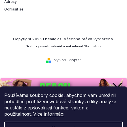
Adresy
Odhlásit se
Copyright 2026
Enemiq.cz
. Všechna práva vyhrazena.
Grafický návrh vytvořil a nakódoval
Shoptak.cz
Vytvořil Shoptet
Přihlaste se k našemu
newsletteru.
Používáme soubory cookie, abychom vám umožnili
pohodlné prohlížení webové stránky a díky analýze
Budeme vám posílat informace o našich novinkách a slevových
neustále zlepšovali její funkce, výkon a
akcích.
použitelnost.
Více informácí