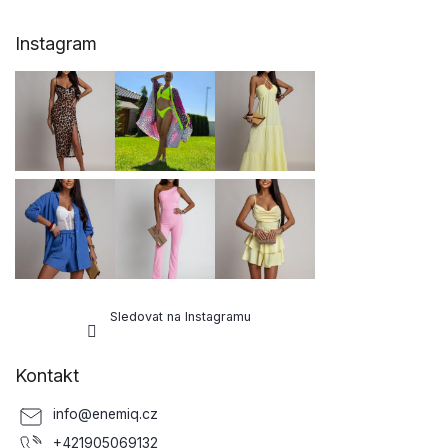
Z
Instagram
á
p
a
t
í
Sledovat na Instagramu
Kontakt
info
@
enemiq.cz
+421905069132