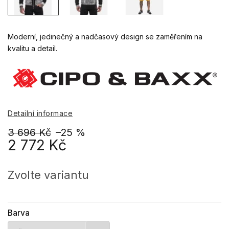
Moderní, jedinečný a nadčasový design se zaměřením na
kvalitu a detail.
Detailní informace
3 696 Kč
–25 %
2 772 Kč
Měrná
cena:
Zvolte variantu
Barva