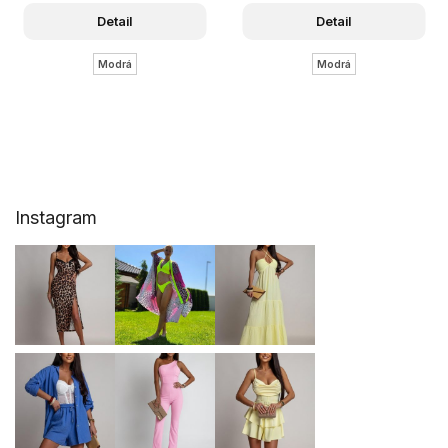
Detail
Detail
Modrá
Modrá
Z
Instagram
á
p
a
t
í