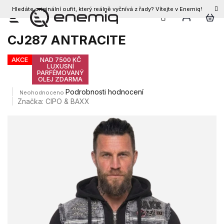
Hledáte originální oufit, který reálně vyčnívá z řady? Vítejte v Enemiq!
CZK
Přejít
Pánská bunda CIPO & BAXX
na
CJ287 ANTRACITE
obsah
AKCE
NAD 7500 KČ
LUXUSNÍ
PARFÉMOVANÝ
OLEJ ZDARMA
Průměrné
Podrobnosti hodnocení
Neohodnoceno
hodnocení
Značka:
CIPO & BAXX
produktu
je
0,0
z
5
hvězdiček.