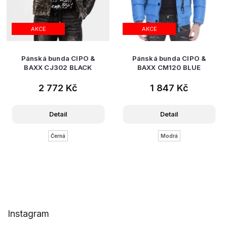
AKCE
AKCE
Pánská bunda CIPO &
Pánská bunda CIPO &
BAXX CJ302 BLACK
BAXX CM120 BLUE
2 772 Kč
1 847 Kč
Detail
Detail
Černá
Modrá
Z
Instagram
á
p