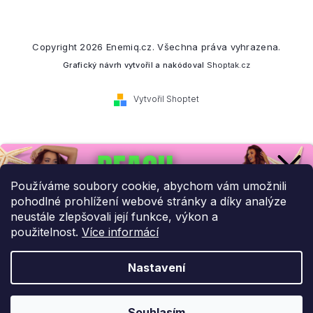
Copyright 2026
Enemiq.cz
. Všechna práva vyhrazena.
Grafický návrh vytvořil a nakódoval
Shoptak.cz
Vytvořil Shoptet
Přihlaste se k našemu
newsletteru.
Používáme soubory cookie, abychom vám umožnili
pohodlné prohlížení webové stránky a díky analýze
Budeme vám posílat informace o našich novinkách a slevových
neustále zlepšovali její funkce, výkon a
akcích.
použitelnost.
Více informácí
Nastavení
UPLATNIT SLEVU!
Odebírat newsletter
Souhlasím