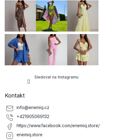
a
t
í
Sledovat na Instagramu
Kontakt
info
@
enemiq.cz
+421905069132
https://www.facebook.com/enemiq.store/
enemiq.store