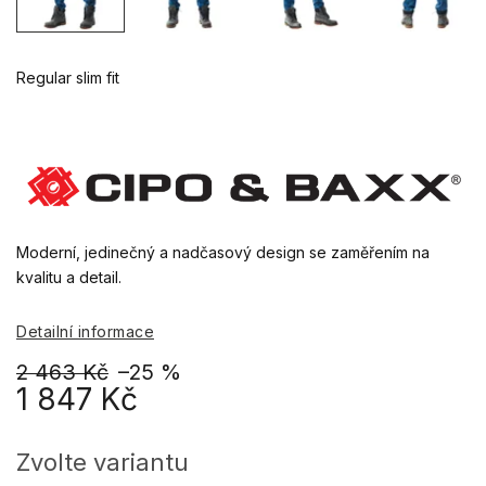
Regular slim fit
Moderní, jedinečný a nadčasový design se zaměřením na
kvalitu a detail.
Detailní informace
2 463 Kč
–25 %
1 847 Kč
Měrná
cena:
Zvolte variantu