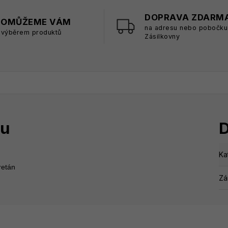
DOPRAVA ZDARM
POMŮŽEME VÁM
na adresu nebo pobočku
 výběrem produktů
Zásilkovny
tu
D
Ka
etán

Zá