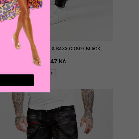
AKCE
Pánské džíny CIPO & BAXX CD807 BLACK
1 847 Kč
Černá