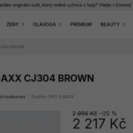
edáte originální oufit, který reálně vyčnívá z řady? Vítejte v Enemiq!
ŽENY
OLAVOGA
PREMIUM
BEAUTY
 CJ304 BROWN
 BAXX CJ304 BROWN
ti hodnocení
Značka:
CIPO & BAXX
2 956 Kč
–25 %
2 217 Kč