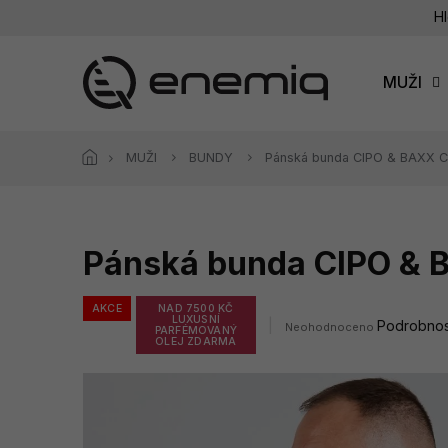
Přejít
Hl
na
obsah
MUŽI
MUŽI
BUNDY
Pánská bunda CIPO & BAXX
Pánská bunda CIPO &
AKCE
NAD 7500 KČ
LUXUSNÍ
Průměrné
Podrobnos
Neohodnoceno
PARFÉMOVANÝ
hodnocení
OLEJ ZDARMA
produktu
je
0,0
z
5