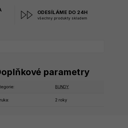
A
ODESÍLÁME DO 24H
všechny produkty skladem
oplňkové parametry
tegorie
:
BUNDY
ruka
:
2 roky