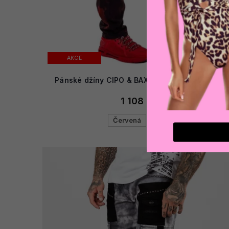
AKCE
Pánské džíny CIPO & BAXX CD558 BURGUNDY
1 108 Kč
Červená