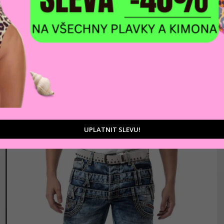
AKCE
Pánské džíny CIPO & BAXX C-1178
1 847 Kč
Modrá
UPLATNIT SLEVU!