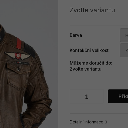
Měrná
cena:
Zvolte variantu
Barva
Konfekční velikost
Můžeme doručit do:
Zvolte variantu
Při
Detailní informace