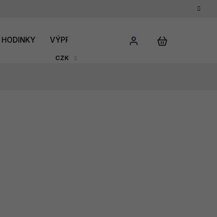
HODINKY
VÝPRODEJ
DÁRKOVÝ POUKAZ
HODNO
CZK