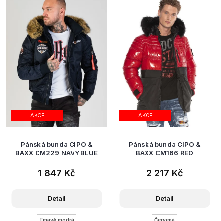
AKCE
AKCE
Pánská bunda CIPO &
Pánská bunda CIPO &
BAXX CM229 NAVYBLUE
BAXX CM166 RED
1 847 Kč
2 217 Kč
Detail
Detail
Tmavě modrá
Červená