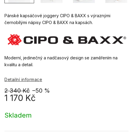
Pánské kapsáčové joggery CIPO & BAXX s výraznými
černobílými nápisy CIPO & BAXX na kapsách.
Moderní, jedinečný a nadčasový design se zaměřením na
kvalitu a detail.
Detailní informace
2 340 Kč
–50 %
1 170 Kč
Měrná
cena:
Skladem