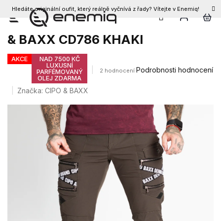
Hledáte originální oufit, který reálně vyčnívá z řady? Vítejte v Enemiq!
CZK
Přejít
Pánské kapsáčové joggery CIPO
na
& BAXX CD786 KHAKI
obsah
AKCE
NAD 7500 KČ
LUXUSNÍ
Průměrné
Podrobnosti hodnocení
2 hodnocení
PARFÉMOVANÝ
OLEJ ZDARMA
hodnocení
produktu
Značka:
CIPO & BAXX
je
4,0
z
5
hvězdiček.