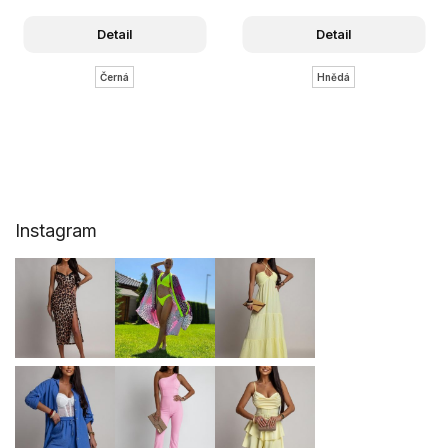
Detail
Detail
Černá
Hnědá
Z
Instagram
á
p
a
t
í