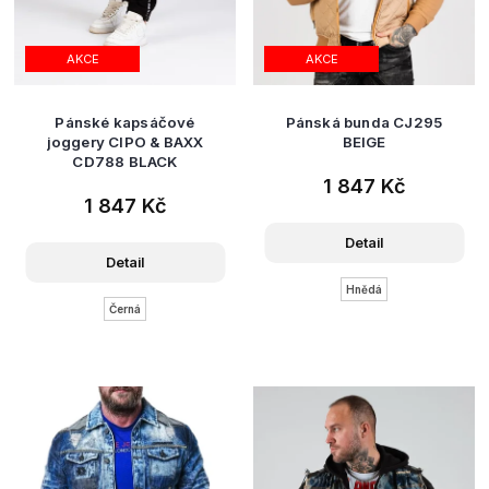
AKCE
AKCE
Pánské kapsáčové
Pánská bunda CJ295
joggery CIPO & BAXX
BEIGE
CD788 BLACK
1 847 Kč
1 847 Kč
Detail
Detail
Hnědá
Černá