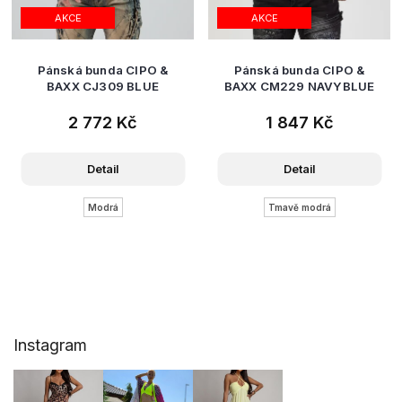
AKCE
AKCE
Pánská bunda CIPO &
Pánská bunda CIPO &
BAXX CJ309 BLUE
BAXX CM229 NAVYBLUE
2 772 Kč
1 847 Kč
Detail
Detail
Modrá
Tmavě modrá
Z
Instagram
á
p
a