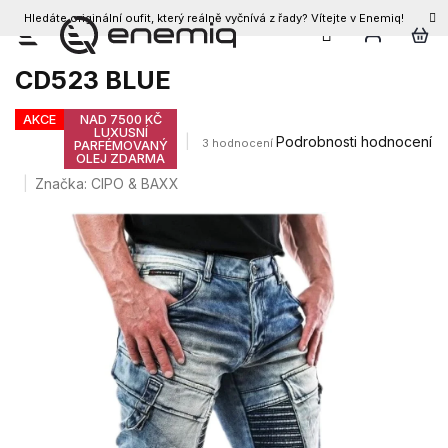
Hledáte originální oufit, který reálně vyčnívá z řady? Vítejte v Enemiq!
CZK
Přejít
Pánské džíny CIPO & BAXX
na
CD523 BLUE
obsah
AKCE
NAD 7500 KČ
LUXUSNÍ
Průměrné
Podrobnosti hodnocení
3 hodnocení
PARFÉMOVANÝ
OLEJ ZDARMA
hodnocení
produktu
Značka:
CIPO & BAXX
je
4,3
z
5
hvězdiček.