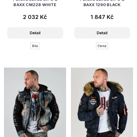
BAXX CM228 WHITE
BAXX 1290 BLACK
2 032 Kč
1 847 Kč
Detail
Detail
Bílá
Černá