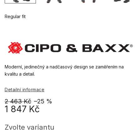
Regular fit
Moderní, jedinečný a nadčasový design se zaměřením na
kvalitu a detail.
Detailní informace
2 463 Kč
–25 %
1 847 Kč
Měrná
cena:
Zvolte variantu