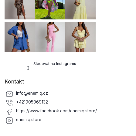
t
í
Sledovat na Instagramu
Kontakt
info
@
enemiq.cz
+421905069132
https://www.facebook.com/enemiq.store/
enemiq.store