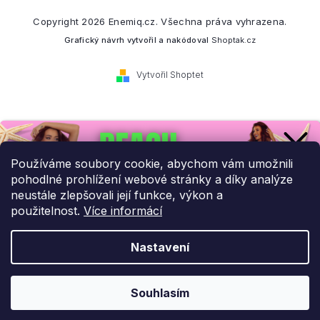
Copyright 2026
Enemiq.cz
. Všechna práva vyhrazena.
Grafický návrh vytvořil a nakódoval
Shoptak.cz
Vytvořil Shoptet
Přihlaste se k našemu
newsletteru.
Používáme soubory cookie, abychom vám umožnili
pohodlné prohlížení webové stránky a díky analýze
Budeme vám posílat informace o našich novinkách a slevových
neustále zlepšovali její funkce, výkon a
akcích.
použitelnost.
Více informácí
Nastavení
UPLATNIT SLEVU!
Odebírat newsletter
Souhlasím
Ochrana osobních údajů