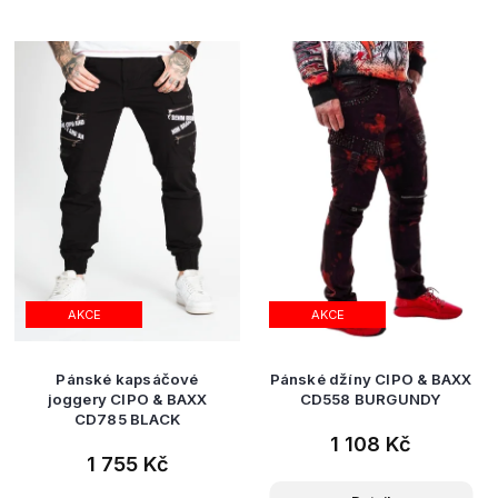
AKCE
AKCE
Pánské kapsáčové
Pánské džíny CIPO & BAXX
joggery CIPO & BAXX
CD558 BURGUNDY
CD785 BLACK
1 108 Kč
1 755 Kč