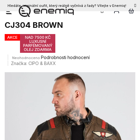
Hledáte originální oufit, který reálně vyčnívá z řady? Vítejte v Enemiq!
CZK
Přejít
Pánská bunda CIPO & BAXX
na
CJ304 BROWN
obsah
AKCE
NAD 7500 KČ
LUXUSNÍ
PARFÉMOVANÝ
OLEJ ZDARMA
Průměrné
Podrobnosti hodnocení
Neohodnoceno
hodnocení
Značka:
CIPO & BAXX
produktu
je
0,0
z
5
hvězdiček.