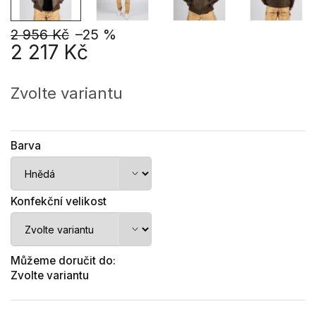
2 956 Kč
–25 %
2 217 Kč
Měrná
cena:
Zvolte variantu
Barva
Konfekční velikost
Můžeme doručit do:
Zvolte variantu