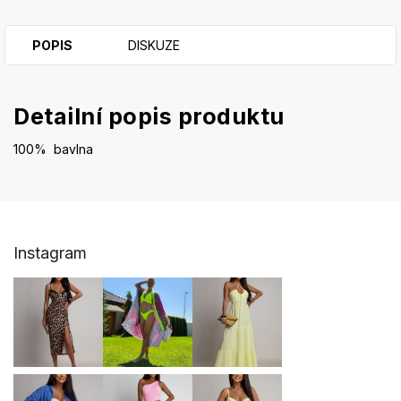
POPIS
DISKUZE
Detailní popis produktu
100% bavlna
Z
Instagram
á
p
a
t
í