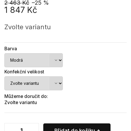
2 463 Kč
–25 %
1 847 Kč
Měrná
cena:
Zvolte variantu
Barva
Konfekční velikost
Můžeme doručit do:
Zvolte variantu
Přidat do košíku