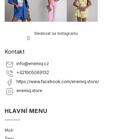
Sledovat na Instagramu
Kontakt
info
@
enemiq.cz
+421905069132
https://www.facebook.com/enemiq.store/
enemiq.store
HLAVNÍ MENU
Muži
Ženy