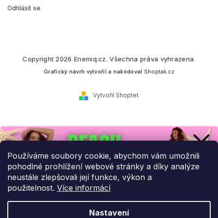
Odhlásit se
Copyright 2026
Enemiq.cz
. Všechna práva vyhrazena.
Grafický návrh vytvořil a nakódoval
Shoptak.cz
Vytvořil Shoptet
Přihlaste se k našemu
newsletteru.
Používáme soubory cookie, abychom vám umožnili
pohodlné prohlížení webové stránky a díky analýze
Budeme vám posílat informace o našich novinkách a slevových
neustále zlepšovali její funkce, výkon a
akcích.
použitelnost.
Více informácí
Nastavení