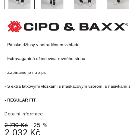
- Pánske džínsy v netradičnom vzhľade

- S extra látkovými vložkami s maskáčovým vzorom, s nášivkami s 
- 
REGULAR FIT
Detailní informace
2 710 Kč
–25 %
2 032 Kč