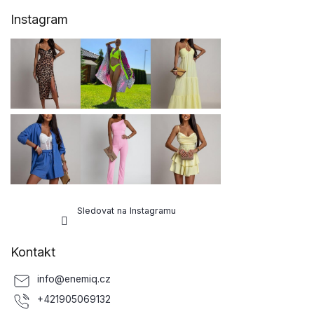
Z
Instagram
á
p
a
t
í
Sledovat na Instagramu
Kontakt
info
@
enemiq.cz
+421905069132