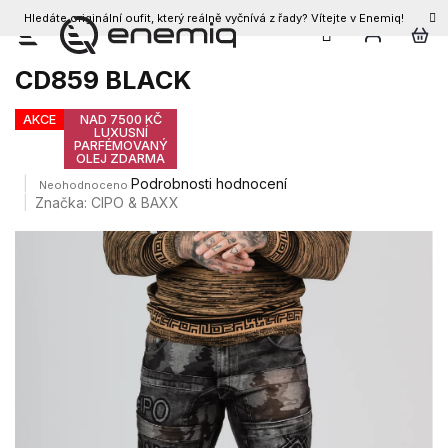
Hledáte originální oufit, který reálně vyčnívá z řady? Vítejte v Enemiq!
CZK
Přejít
Pánské džíny CIPO & BAXX
na
CD859 BLACK
obsah
AKCE
NAD 7500 KČ
LUXUSNÍ
PARFÉMOVANÝ
OLEJ ZDARMA
Průměrné
Podrobnosti hodnocení
Neohodnoceno
hodnocení
Značka:
CIPO & BAXX
produktu
je
0,0
z
5
hvězdiček.