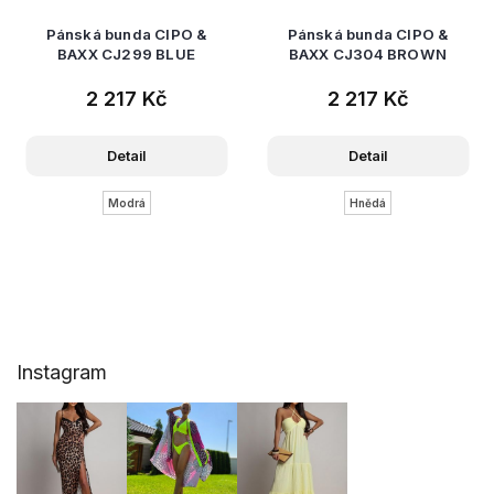
Pánská bunda CIPO &
Pánská bunda CIPO &
BAXX CJ299 BLUE
BAXX CJ304 BROWN
2 217 Kč
2 217 Kč
Detail
Detail
Modrá
Hnědá
Z
Instagram
á
p
a
t
í