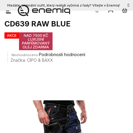
Hledáte originální oufit, který reálně vyčnívá z řady? Vítejte v Enemiq!
CZK
Přejít
Pánské džíny CIPO & BAXX
na
CD639 RAW BLUE
obsah
AKCE
NAD 7500 KČ
LUXUSNÍ
PARFÉMOVANÝ
OLEJ ZDARMA
Průměrné
Podrobnosti hodnocení
Neohodnoceno
hodnocení
Značka:
CIPO & BAXX
produktu
je
0,0
z
5
hvězdiček.