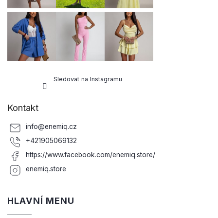
Sledovat na Instagramu
Kontakt
info
@
enemiq.cz
+421905069132
https://www.facebook.com/enemiq.store/
enemiq.store
HLAVNÍ MENU