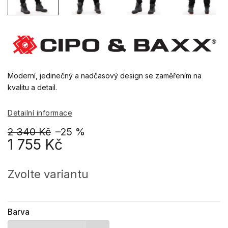
Moderní, jedinečný a nadčasový design se zaměřením na
kvalitu a detail.
Detailní informace
2 340 Kč
–25 %
1 755 Kč
Měrná
cena:
Zvolte variantu
Barva