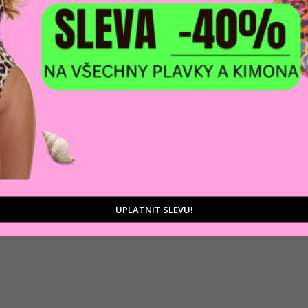
DOPRAVA ZDARM
POMŮŽEME VÁM
na adresu nebo pobočku
 výběrem produktů
Zásilkovny
tu
UPLATNIT SLEVU!