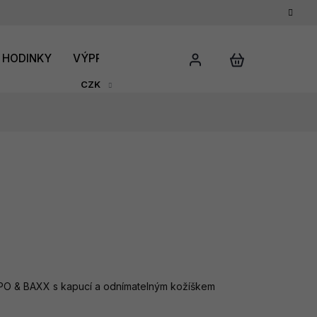
HODINKY
VÝPRODEJ
DÁRKOVÝ POUKAZ
HODNO
CZK
IPO & BAXX s kapucí a odnímatelným kožíškem