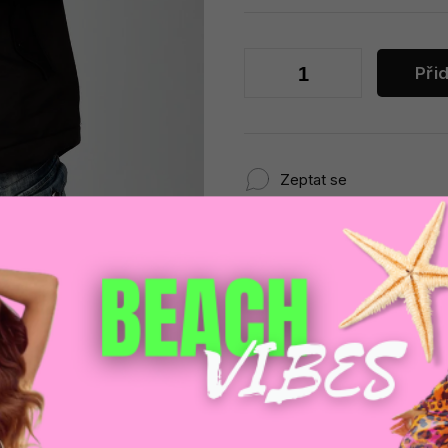
Při
Zeptat se