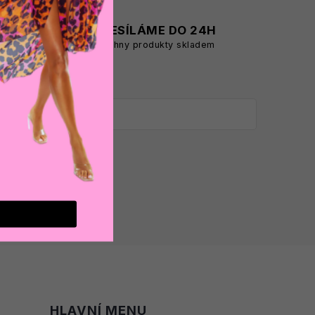
A
ODESÍLÁME DO 24H
všechny produkty skladem
HLAVNÍ MENU