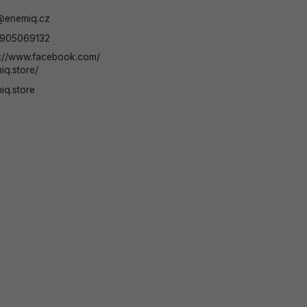
@
enemiq.cz
905069132
s://www.facebook.com/
iq.store/
iq.store