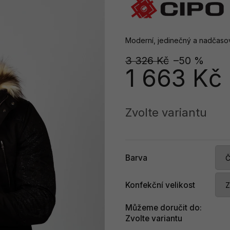
Moderní, jedinečný a nadčasový
3 326 Kč
–50 %
1 663 Kč
Měrná
cena:
Zvolte variantu
Barva
Konfekční velikost
Můžeme doručit do:
Zvolte variantu