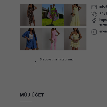
í
info
+421
http
enem
enem
Sledovat na Instagramu
MŮJ ÚČET