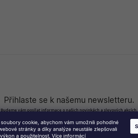
Přihlaste se k našemu newsletteru.
Budeme vám posílat informace o našich novinkách a slevových akcích.
soubory cookie, abychom vám umožnili pohodlné
S
webové stránky a díky analýze neustále zlepšovali
, výkon a použitelnost.
Více informácí