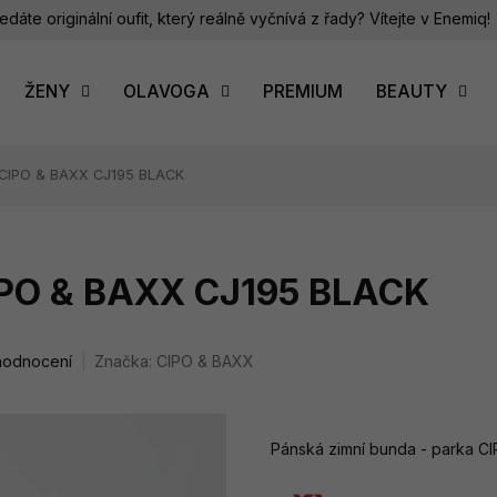
edáte originální oufit, který reálně vyčnívá z řady? Vítejte v Enemiq!
ŽENY
OLAVOGA
PREMIUM
BEAUTY
 CIPO & BAXX CJ195 BLACK
IPO & BAXX CJ195 BLACK
hodnocení
Značka:
CIPO & BAXX
Pánská zimní bunda - parka C