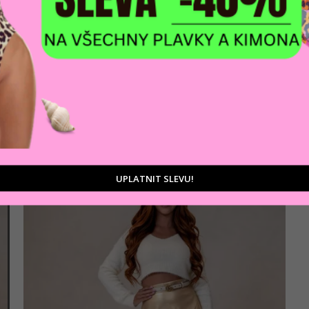
AKCE
Dámská sukně XAME
923 Kč
Černá
UPLATNIT SLEVU!