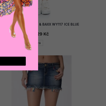
Dámská sukně CIPO & BAXX WY117 ICE BLUE
629 Kč
Modrá