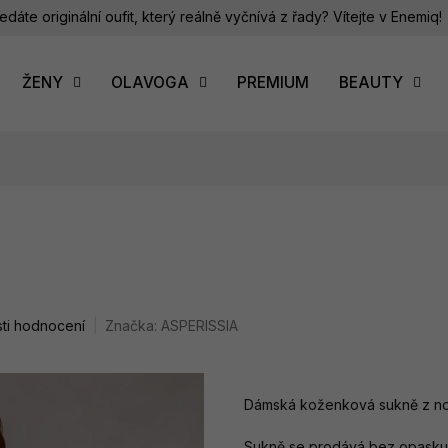
edáte originální oufit, který reálně vyčnívá z řady? Vítejte v Enemiq!
ŽENY
OLAVOGA
PREMIUM
BEAUTY
ti hodnocení
Značka:
ASPERISSIA
Dámská koženková sukně z no
Sukně se prodává bez opasku