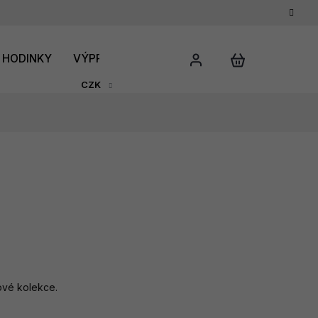
HODINKY
VÝPRODEJ
DÁRKOVÝ POUKAZ
HODNO
CZK
vé kolekce.
.