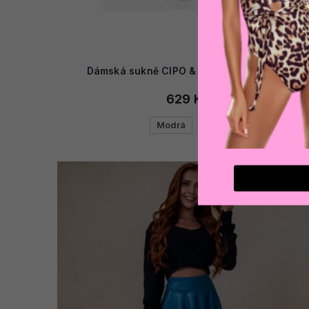
Dámská sukně CIPO & BAXX WY124 BLUE
629 Kč
Modrá