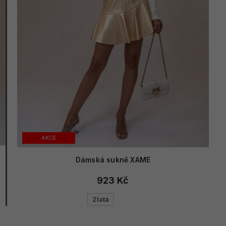
AKCE
Dámská sukně XAME
923 Kč
Zlatá