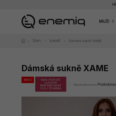
Přejít
Hl
na
obsah
MUŽI
ŽENY
SUKNĚ
Dámská sukně XAME
Dámská sukně XAME
AKCE
NAD 7500 KČ
LUXUSNÍ
Průměrné
Podrobnos
Neohodnoceno
PARFÉMOVANÝ
hodnocení
OLEJ ZDARMA
produktu
je
0,0
z
5