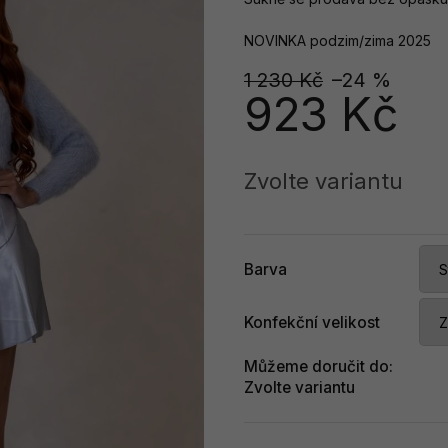
NOVINKA podzim/zima 2025
1 230 Kč
–24 %
923 Kč
Měrná
cena:
Zvolte variantu
Barva
Konfekční velikost
Můžeme doručit do:
Zvolte variantu