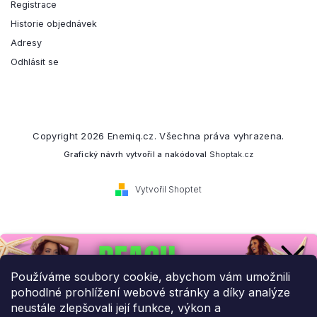
Registrace
Historie objednávek
Adresy
Odhlásit se
Copyright 2026
Enemiq.cz
. Všechna práva vyhrazena.
Grafický návrh vytvořil a nakódoval
Shoptak.cz
Vytvořil Shoptet
Přihlaste se k našemu
newsletteru.
Používáme soubory cookie, abychom vám umožnili
pohodlné prohlížení webové stránky a díky analýze
Budeme vám posílat informace o našich novinkách a slevových
neustále zlepšovali její funkce, výkon a
akcích.