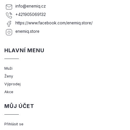
info
@
enemiq.cz
+421905069132
https://www.facebook.com/enemiq.store/
enemiq.store
HLAVNÍ MENU
Muži
Ženy
Výprodej
Akce
MŮJ ÚČET
Přihlásit se