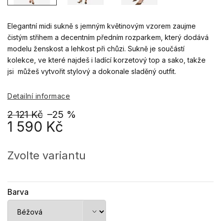
Elegantní midi sukně s jemným květinovým vzorem zaujme
čistým střihem a decentním předním rozparkem, který dodává
modelu ženskost a lehkost při chůzi. Sukně je součástí
kolekce, ve které najdeš i ladící korzetový top a sako, takže
jsi můžeš vytvořit stylový a dokonale sladěný outfit.
Detailní informace
2 121 Kč
–25 %
1 590 Kč
Měrná
cena:
Zvolte variantu
Barva