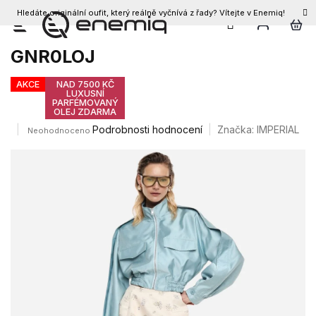
Hledáte originální oufit, který reálně vyčnívá z řady? Vítejte v Enemiq!
CZK
Přejít
Dámská sukně IMPERIAL
na
GNR0LOJ
obsah
AKCE
NAD 7500 KČ
LUXUSNÍ
PARFÉMOVANÝ
OLEJ ZDARMA
Průměrné
Podrobnosti hodnocení
Značka:
IMPERIAL
Neohodnoceno
hodnocení
produktu
je
0,0
z
5
hvězdiček.