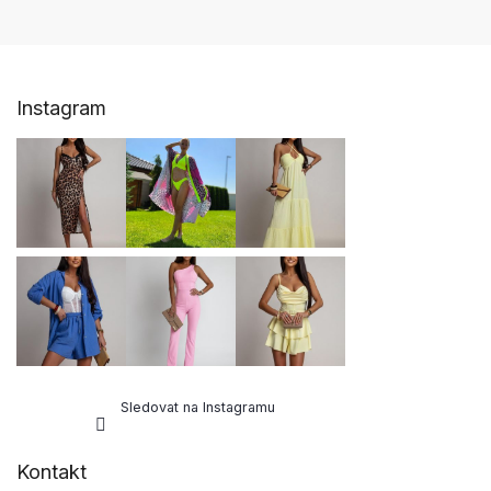
Z
Instagram
á
p
a
t
í
Sledovat na Instagramu
Kontakt