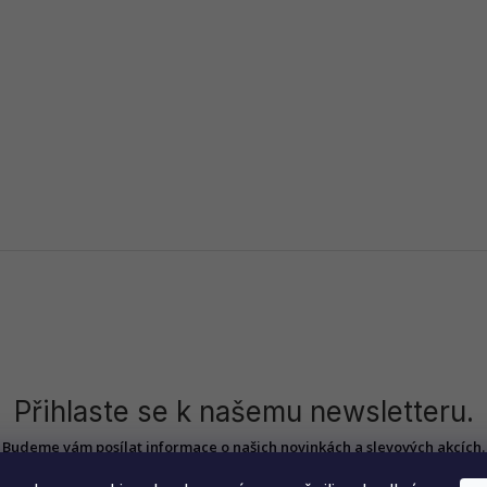
Přihlaste se k našemu newsletteru.
Budeme vám posílat informace o našich novinkách a slevových akcích.