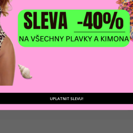
DOPRAVA ZDARM
POMŮŽEME VÁM
na adresu nebo pobočku
 výběrem produktů
Zásilkovny
tu
D
Ka
UPLATNIT SLEVU!
Zá