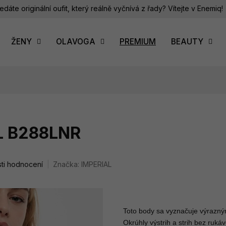
edáte originální oufit, který reálně vyčnívá z řady? Vítejte v Enemiq!
ŽENY
OLAVOGA
PREMIUM
BEAUTY
L B288LNR
ti hodnocení
Značka:
IMPERIAL
Toto body sa vyznačuje výrazným
Okrúhly výstrih a strih bez ru