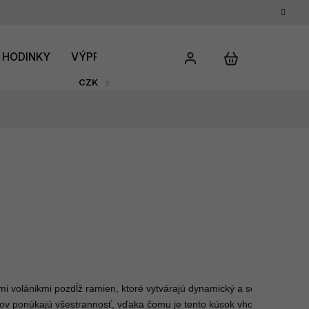
HODINKY
VÝPRODEJ
DÁRKOVÝ POUKAZ
HODNO
CZK
i volánikmi pozdĺž ramien, ktoré vytvárajú dynamický a sochársky efek
kávov ponúkajú všestrannosť, vďaka čomu je tento kúsok vhodný na mod