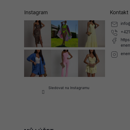
p
a
Instagram
Kontakt
t
í
info
+421
http
enem
enem
Sledovat na Instagramu