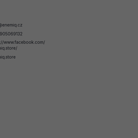
@
enemiq.cz
905069132
s://www.facebook.com/
iq.store/
iq.store