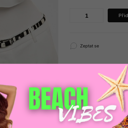
Při
Zeptat se