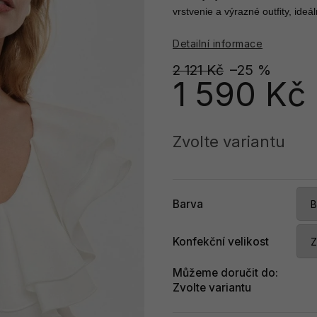
vrstvenie a výrazné outfity, ideá
Detailní informace
2 121 Kč
–25 %
1 590 Kč
Měrná
cena:
Zvolte variantu
Barva
Konfekční velikost
Můžeme doručit do:
Zvolte variantu