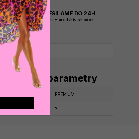
A
ODESÍLÁME DO 24H
všechny produkty skladem
oplňkové parametry
tegorie
:
PREMIUM
ruka
:
2