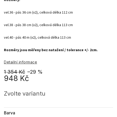
Rozměry:
vel.36 - pás 36 cm (x2), celková délka 112 cm 

vel.38 - pás 38 cm (x2), celková délka 113 cm 

vel.40 - pás 40 m (x2), celková délka 113 cm 

Rozměry jsou měřeny bez natažení / tolerance +/- 2cm.
Detailní informace
1 354 Kč
–29 %
948 Kč
Měrná
cena:
Zvolte variantu
Barva