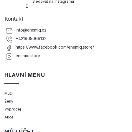
Sledovat na Instagramu
Kontakt
info
@
enemiq.cz
+421905069132
https://www.facebook.com/enemiq.store/
enemiq.store
HLAVNÍ MENU
Muži
Ženy
Výprodej
Akce
MŮJ ÚČET