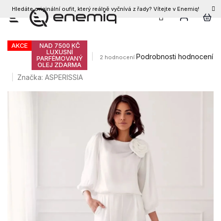
Hledáte originální oufit, který reálně vyčnívá z řady? Vítejte v Enemiq!
CZK
Přejít
Dámské kalhoty ELSA
na
obsah
AKCE
NAD 7500 KČ
LUXUSNÍ
Průměrné
Podrobnosti hodnocení
2 hodnocení
PARFÉMOVANÝ
OLEJ ZDARMA
hodnocení
produktu
Značka:
ASPERISSIA
je
4,5
z
5
hvězdiček.