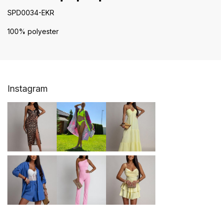
SPD0034-EKR
100% polyester
Z
Instagram
á
p
a
t
í