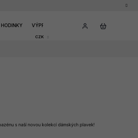
HODINKY
VÝPRODEJ
DÁRKOVÝ POUKAZ
HODNO
CZK
bazénu s naší novou kolekcí dámských plavek!