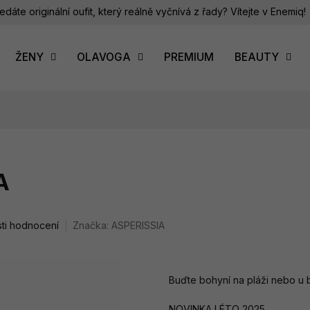
edáte originální oufit, který reálně vyčnívá z řady? Vítejte v Enemiq!
ŽENY
OLAVOGA
PREMIUM
BEAUTY
A
ti hodnocení
Značka:
ASPERISSIA
Buďte bohyní na pláži nebo u 
NOVINKA LÉTO 2025