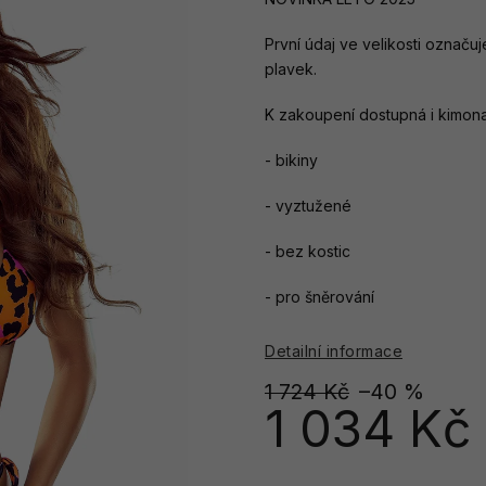
První údaj ve velikosti označuj
plavek.
K zakoupení dostupná i kimona
- bikiny
- vyztužené
- bez kostic
- pro šněrování
Detailní informace
1 724 Kč
–40 %
1 034 Kč
Měrná