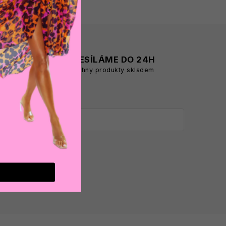
A
ODESÍLÁME DO 24H
všechny produkty skladem