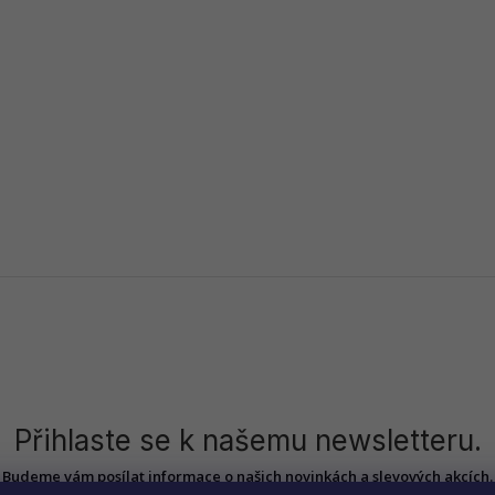
Přihlaste se k našemu newsletteru.
Budeme vám posílat informace o našich novinkách a slevových akcích.