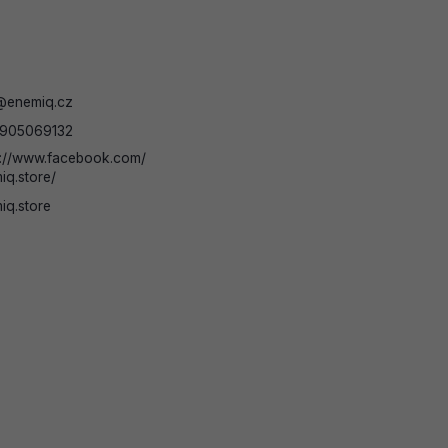
@
enemiq.cz
905069132
s://www.facebook.com/
iq.store/
iq.store