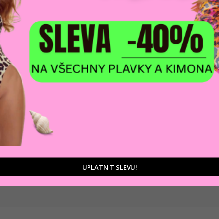
DOPRAVA ZDARM
POMŮŽEME VÁM
na adresu nebo pobočku
 výběrem produktů
Zásilkovny
tu
UPLATNIT SLEVU!