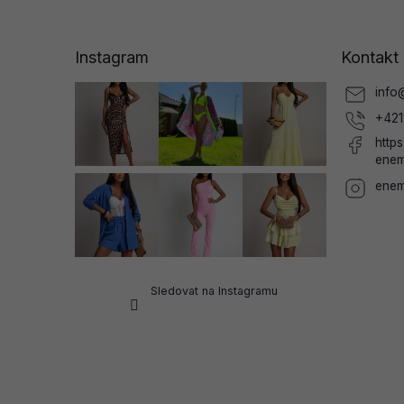
á
p
a
Instagram
Kontakt
t
í
info
+421
http
enem
enem
Sledovat na Instagramu