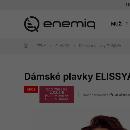
Přejít
Hl
na
obsah
MUŽI
ŽENY
PLAVKY
Dámské plavky ELISSYA
Dámské plavky ELISSY
AKCE
NAD 7500 KČ
LUXUSNÍ
Průměrné
Podrobnos
Neohodnoceno
PARFÉMOVANÝ
hodnocení
OLEJ ZDARMA
produktu
je
0,0
z
5