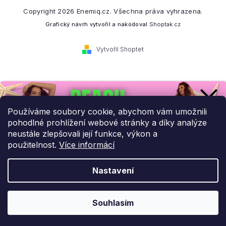
Copyright 2026
Enemiq.cz
. Všechna práva vyhrazena.
Grafický návrh vytvořil a nakódoval
Shoptak.cz
Vytvořil Shoptet
Přihlaste se k našemu
newsletteru.
Používáme soubory cookie, abychom vám umožnili
pohodlné prohlížení webové stránky a díky analýze
Budeme vám posílat informace o našich novinkách a slevových
neustále zlepšovali její funkce, výkon a
akcích.
použitelnost.
Více informácí
Nastavení
UPLATNIT SLEVU!
Odebírat newsletter
Souhlasím
Ochrana osobních údajů