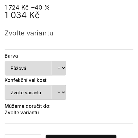
1 724 Kč
–40 %
1 034 Kč
Měrná
cena:
Zvolte variantu
Barva
Konfekční velikost
Můžeme doručit do:
Zvolte variantu