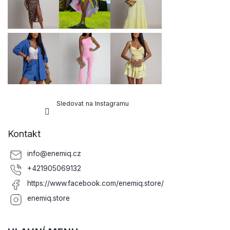
í
Sledovat na Instagramu
Kontakt
info
@
enemiq.cz
+421905069132
https://www.facebook.com/enemiq.store/
enemiq.store