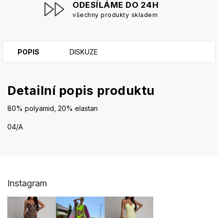
ODESÍLÁME DO 24H
všechny produkty skladem
POPIS
DISKUZE
Detailní popis produktu
80% polyamid, 20% elastan
04/A
Z
Instagram
á
p
a
t