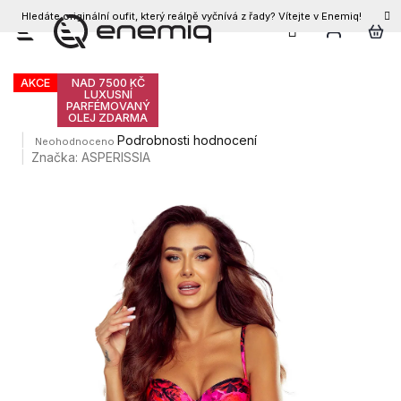
Hledáte originální oufit, který reálně vyčnívá z řady? Vítejte v Enemiq!
CZK
Přejít
Dámské plavky EVITA
na
obsah
AKCE
NAD 7500 KČ
LUXUSNÍ
PARFÉMOVANÝ
OLEJ ZDARMA
Průměrné
Podrobnosti hodnocení
Neohodnoceno
hodnocení
Značka:
ASPERISSIA
produktu
je
0,0
z
5
hvězdiček.