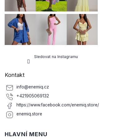
í
Sledovat na Instagramu
Kontakt
info
@
enemiq.cz
+421905069132
https://www.facebook.com/enemiq.store/
enemiq.store
HLAVNÍ MENU