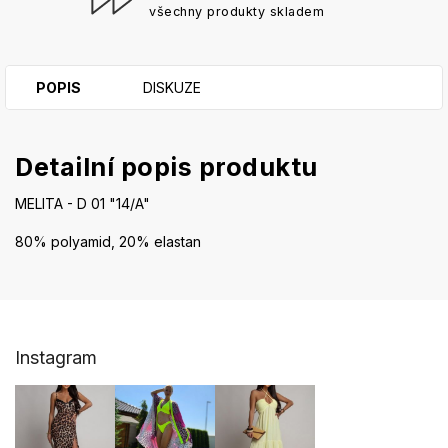
všechny produkty skladem
POPIS
DISKUZE
Detailní popis produktu
MELITA - D 01 "14/A"
80% polyamid, 20% elastan
Z
Instagram
á
p
a
t