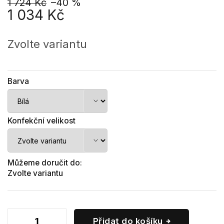
1 724 Kč
–40 %
1 034 Kč
Měrná
cena:
Zvolte variantu
Barva
Konfekční velikost
Můžeme doručit do:
Zvolte variantu
Přidat do košíku