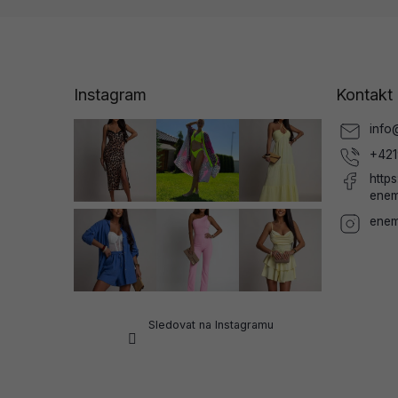
Z
á
p
a
Instagram
Kontakt
t
í
info
+421
http
enem
enem
Sledovat na Instagramu