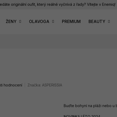
edáte originální oufit, který reálně vyčnívá z řady? Vítejte v Enemiq!
ŽENY
OLAVOGA
PREMIUM
BEAUTY
ti hodnocení
Značka:
ASPERISSIA
Buďte bohyní na pláži nebo u 
NOVINKA LÉTO 2024