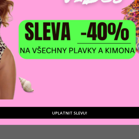
DOPRAVA ZDARM
POMŮŽEME VÁM
na adresu nebo pobočku
 výběrem produktů
Zásilkovny
tu
UPLATNIT SLEVU!