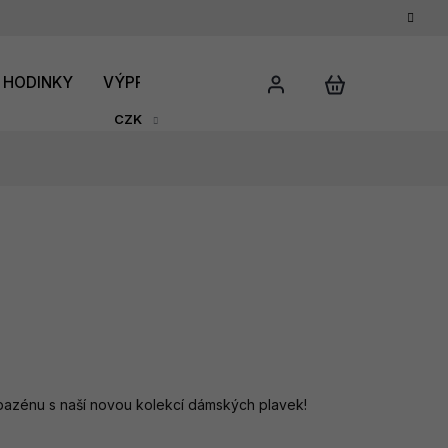
HODINKY
VÝPRODEJ
DÁRKOVÝ POUKAZ
HODNO
CZK
bazénu s naší novou kolekcí dámských plavek!