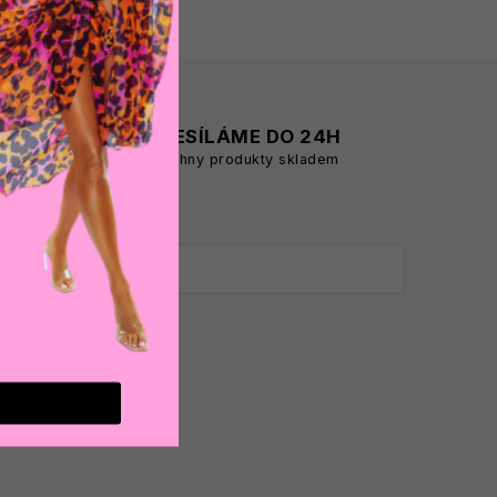
A
ODESÍLÁME DO 24H
všechny produkty skladem