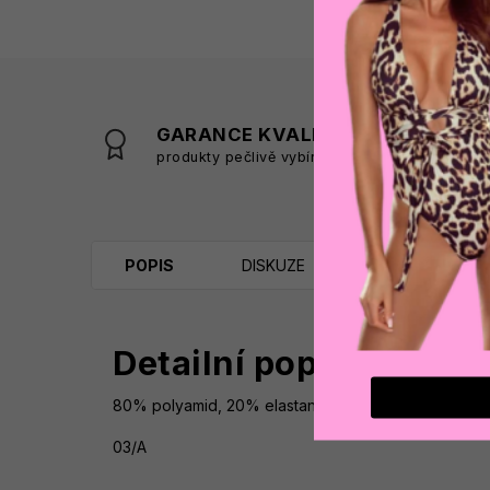
GARANCE KVALITY
produkty pečlivě vybíráme
s
POPIS
DISKUZE
Detailní popis produk
80% polyamid, 20% elastan
03/A