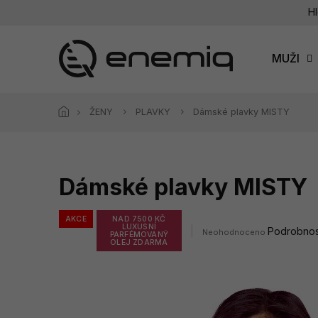
Přejít
Hl
na
obsah
MUŽI
ŽENY
PLAVKY
Dámské plavky MISTY
Dámské plavky MISTY
AKCE
NAD 7500 KČ
LUXUSNÍ
Průměrné
Podrobnos
Neohodnoceno
PARFÉMOVANÝ
hodnocení
OLEJ ZDARMA
produktu
je
0,0
z
5