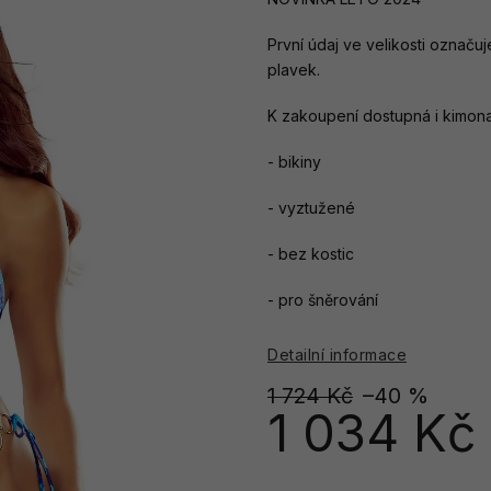
První údaj ve velikosti označuj
plavek.
K zakoupení dostupná i kimona
- bikiny
- vyztužené
- bez kostic
- pro šněrování
Detailní informace
1 724 Kč
–40 %
1 034 Kč
Měrná