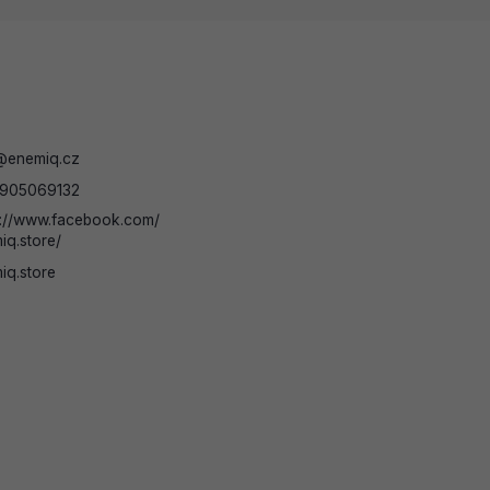
@
enemiq.cz
905069132
s://www.facebook.com/
iq.store/
iq.store