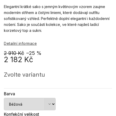
Elegantní krátké sako s jemným květinovým vzorem zaujme
moderním střihem a čistými liniemi, které dodávají outfitu
sofistikovaný vzhled. Perfektně doplní elegantní i každodenní
nošení. Sako je součástí kolekce, ve které najdeš ladící
korzetový top a sukni.
Detailní informace
2 910 Kč
–25 %
2 182 Kč
Měrná
cena:
Zvolte variantu
Barva
Konfekční velikost