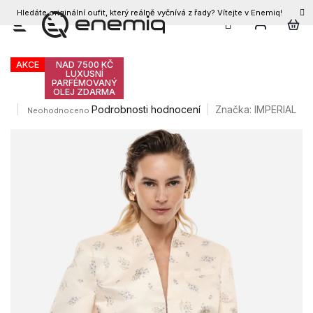
Hledáte originální oufit, který reálně vyčnívá z řady? Vítejte v Enemiq!
CZK
Přejít
Dámské sako IMPERIAL JBQ7LOJ
na
obsah
AKCE
NAD 7500 KČ
LUXUSNÍ
PARFÉMOVANÝ
OLEJ ZDARMA
Průměrné
Podrobnosti hodnocení
Značka:
IMPERIAL
Neohodnoceno
hodnocení
produktu
je
0,0
z
5
hvězdiček.