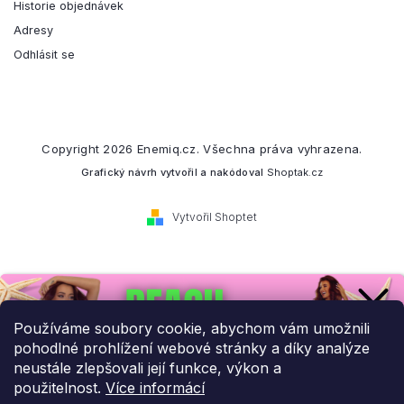
Historie objednávek
Adresy
Odhlásit se
Copyright 2026
Enemiq.cz
. Všechna práva vyhrazena.
Grafický návrh vytvořil a nakódoval
Shoptak.cz
Vytvořil Shoptet
Přihlaste se k našemu
newsletteru.
Používáme soubory cookie, abychom vám umožnili
pohodlné prohlížení webové stránky a díky analýze
Budeme vám posílat informace o našich novinkách a slevových
neustále zlepšovali její funkce, výkon a
akcích.
použitelnost.
Více informácí