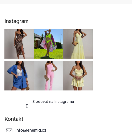
Z
Instagram
á
p
a
t
í
Sledovat na Instagramu
Kontakt
info
@
enemiq.cz