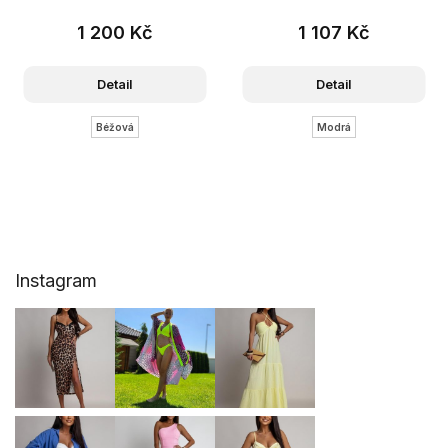
1 200 Kč
1 107 Kč
Detail
Detail
Béžová
Modrá
Z
Instagram
á
p
a
t
í