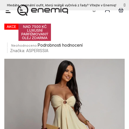
Hledáte originální oufit, který reálně vyčnívá z řady? Vítejte v Enemiq!
CZK
Přejít
Dámské šaty IMANI
na
obsah
AKCE
NAD 7500 KČ
LUXUSNÍ
PARFÉMOVANÝ
OLEJ ZDARMA
Průměrné
Podrobnosti hodnocení
Neohodnoceno
hodnocení
Značka:
ASPERISSIA
produktu
je
0,0
z
5
hvězdiček.