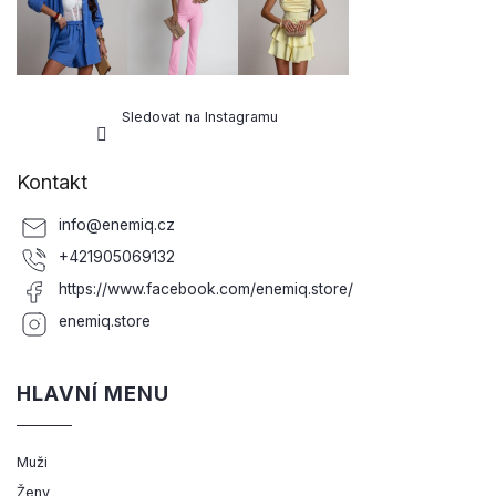
Sledovat na Instagramu
Kontakt
info
@
enemiq.cz
+421905069132
https://www.facebook.com/enemiq.store/
enemiq.store
HLAVNÍ MENU
Muži
Ženy