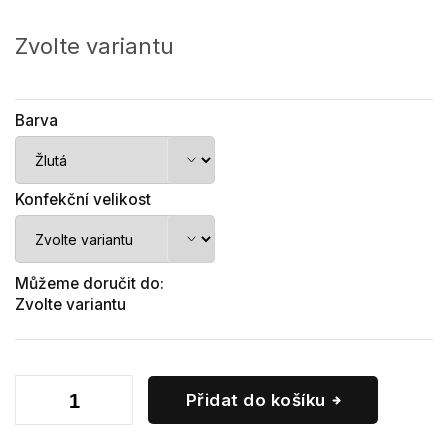
Měrná
cena:
Zvolte variantu
Barva
Konfekční velikost
Můžeme doručit do:
Zvolte variantu
Přidat do košíku