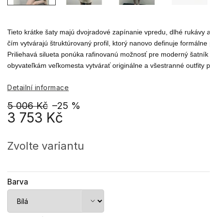
Tieto krátke šaty majú dvojradové zapínanie vpredu, dlhé rukávy a kla
čím vytvárajú štruktúrovaný profil, ktorý nanovo definuje formálne pra
Priliehavá silueta ponúka rafinovanú možnosť pre moderný šatník a
obyvateľkám veľkomesta vytvárať originálne a všestranné outfity pre
Detailní informace
5 006 Kč
–25 %
3 753 Kč
Měrná
cena:
Zvolte variantu
Barva