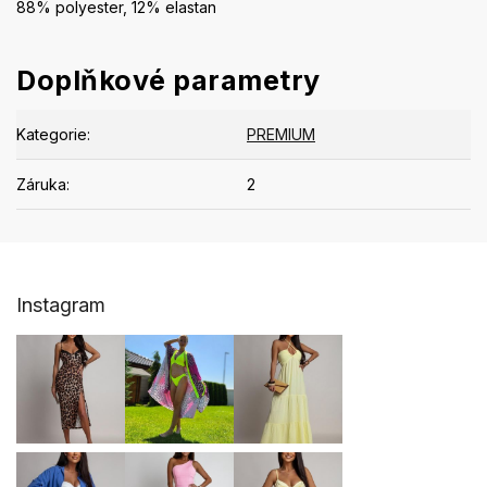
88% polyester, 12% elastan
Doplňkové parametry
Kategorie
:
PREMIUM
Záruka
:
2
Z
Instagram
á
p
a
t
í