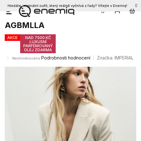
Hledáte originální oufit, který reálně vyčnívá z řady? Vítejte v Enemiq!
CZK
Přejít
Dámské šaty IMPERIAL
na
AGBMLLA
obsah
AKCE
NAD 7500 KČ
LUXUSNÍ
PARFÉMOVANÝ
OLEJ ZDARMA
Průměrné
Podrobnosti hodnocení
Značka:
IMPERIAL
Neohodnoceno
hodnocení
produktu
je
0,0
z
5
hvězdiček.