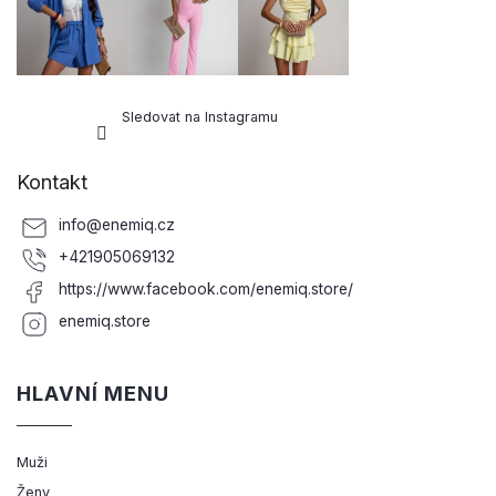
Sledovat na Instagramu
Kontakt
info
@
enemiq.cz
+421905069132
https://www.facebook.com/enemiq.store/
enemiq.store
HLAVNÍ MENU
Muži
Ženy