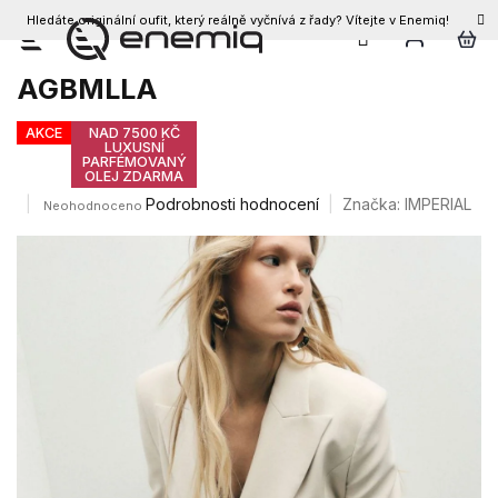
Hledáte originální oufit, který reálně vyčnívá z řady? Vítejte v Enemiq!
CZK
Přejít
Dámské šaty IMPERIAL
na
AGBMLLA
obsah
AKCE
NAD 7500 KČ
LUXUSNÍ
PARFÉMOVANÝ
OLEJ ZDARMA
Průměrné
Podrobnosti hodnocení
Značka:
IMPERIAL
Neohodnoceno
hodnocení
produktu
je
0,0
z
5
hvězdiček.