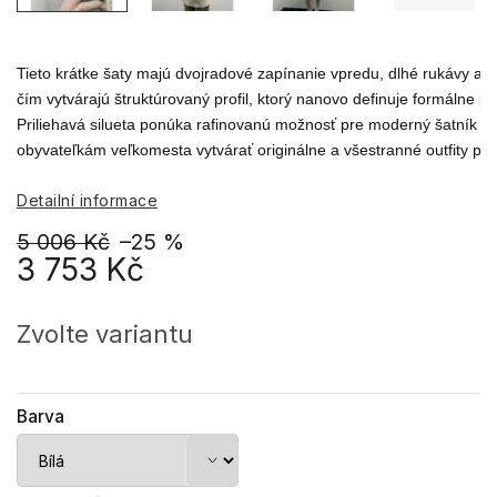
Tieto krátke šaty majú dvojradové zapínanie vpredu, dlhé rukávy a kla
čím vytvárajú štruktúrovaný profil, ktorý nanovo definuje formálne pra
Priliehavá silueta ponúka rafinovanú možnosť pre moderný šatník a
obyvateľkám veľkomesta vytvárať originálne a všestranné outfity pre
Detailní informace
5 006 Kč
–25 %
3 753 Kč
Měrná
cena:
Zvolte variantu
Barva