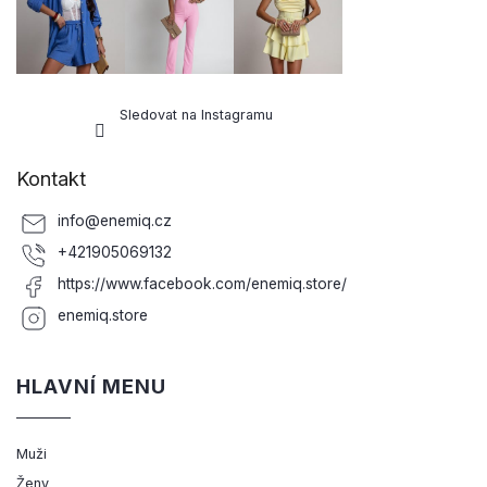
Sledovat na Instagramu
Kontakt
info
@
enemiq.cz
+421905069132
https://www.facebook.com/enemiq.store/
enemiq.store
HLAVNÍ MENU
Muži
Ženy