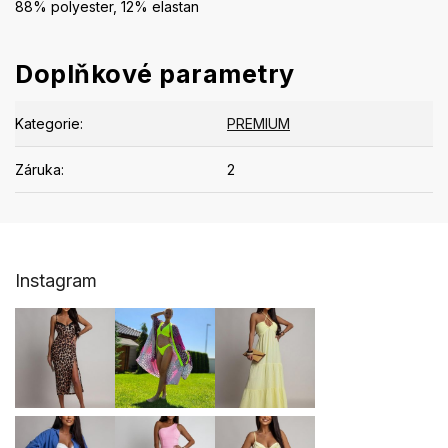
88% polyester, 12% elastan
Doplňkové parametry
Kategorie
:
PREMIUM
Záruka
:
2
Z
Instagram
á
p
a
t
í