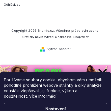
Odhlásit se
Copyright 2026
Enemiq.cz
. Všechna práva vyhrazena.
Grafický návrh vytvořil a nakódoval
Shoptak.cz
Vytvořil Shoptet
Přihlaste se k našemu
newsletteru.
Používáme soubory cookie, abychom vám umožnili
pohodlné prohlížení webové stránky a díky analýze
Budeme vám posílat informace o našich novinkách a slevových
neustále zlepšovali její funkce, výkon a
akcích.
použitelnost.
Více informácí
Nastavení