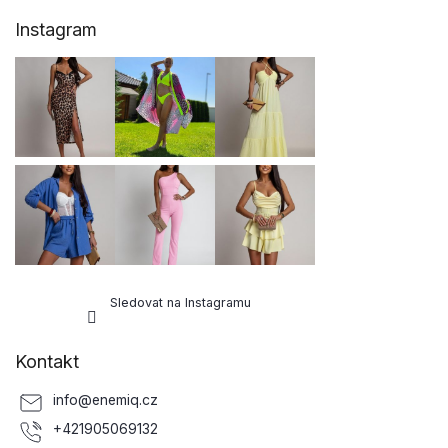
Z
Instagram
á
p
a
t
í
Sledovat na Instagramu
Kontakt
info
@
enemiq.cz
+421905069132