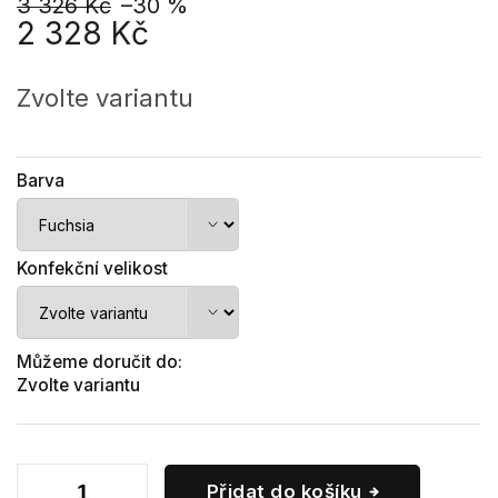
3 326 Kč
–30 %
2 328 Kč
Měrná
cena:
Zvolte variantu
Barva
Konfekční velikost
Můžeme doručit do:
Zvolte variantu
Přidat do košíku