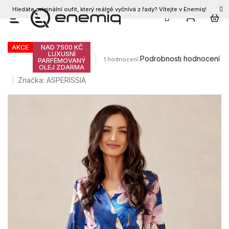
Hledáte originální oufit, který reálně vyčnívá z řady? Vítejte v Enemiq!
CZK
Přejít
Dámské šaty SOPHIE
na
obsah
AKCE
NAD 7500 KČ
LUXUSNÍ
Průměrné
Podrobnosti hodnocení
1 hodnocení
PARFÉMOVANÝ
OLEJ ZDARMA
hodnocení
produktu
Značka:
ASPERISSIA
je
5,0
z
5
hvězdiček.