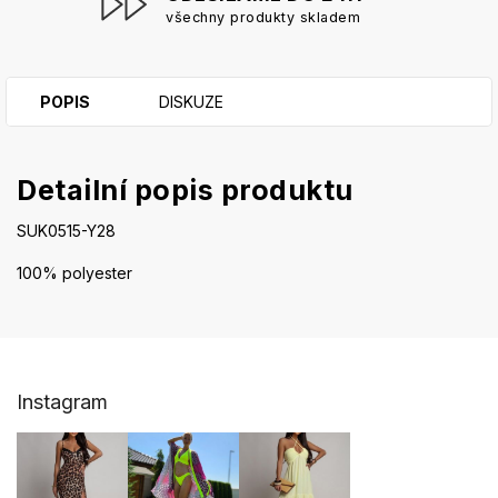
všechny produkty skladem
POPIS
DISKUZE
Detailní popis produktu
SUK0515-Y28
100% polyester
Z
Instagram
á
p
a
t