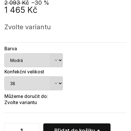
2 093 Kč
–30 %
1 465 Kč
Měrná
cena:
Zvolte variantu
Barva
Konfekční velikost
Můžeme doručit do:
Zvolte variantu
Přidat do košíku