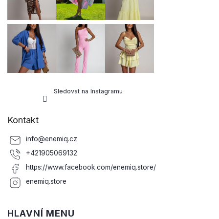
í
Sledovat na Instagramu
Kontakt
info
@
enemiq.cz
+421905069132
https://www.facebook.com/enemiq.store/
enemiq.store
HLAVNÍ MENU