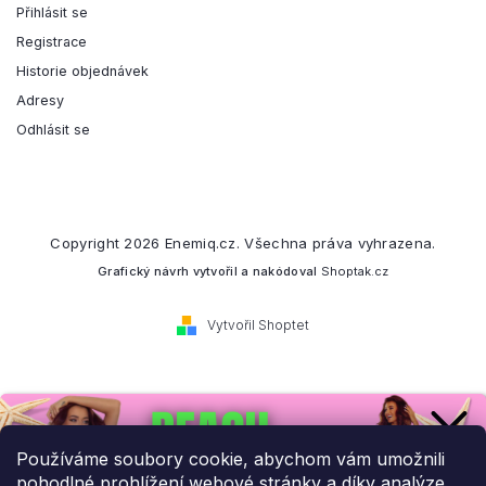
Přihlásit se
Registrace
Historie objednávek
Adresy
Odhlásit se
Copyright 2026
Enemiq.cz
. Všechna práva vyhrazena.
Grafický návrh vytvořil a nakódoval
Shoptak.cz
Vytvořil Shoptet
Přihlaste se k našemu
newsletteru.
Používáme soubory cookie, abychom vám umožnili
pohodlné prohlížení webové stránky a díky analýze