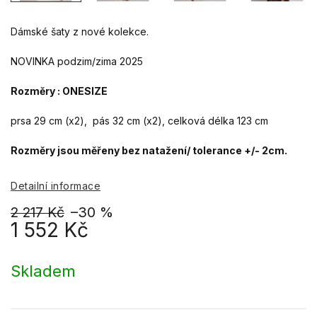
Dámské šaty z nové kolekce.
NOVINKA podzim/zima 2025
Rozměry : ONESIZE
prsa 29 cm (x2), pás 32 cm (x2), celková délka 123 cm
Rozměry jsou měřeny bez natažení/ tolerance +/- 2cm.
Detailní informace
2 217 Kč
–30 %
1 552 Kč
Měrná
cena:
Skladem