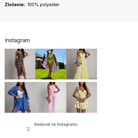
Zloženie:
100% polyester
Z
Instagram
á
p
a
t
í
Sledovat na Instagramu