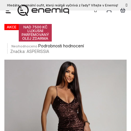
Hledáte originální oufit, který reálně vyčnívá z řady? Vítejte v Enemiq!
CZK
Přejít
Dámské šaty TESSIAN
na
obsah
AKCE
NAD 7500 KČ
LUXUSNÍ
PARFÉMOVANÝ
OLEJ ZDARMA
Průměrné
Podrobnosti hodnocení
Neohodnoceno
hodnocení
Značka:
ASPERISSIA
produktu
je
0,0
z
5
hvězdiček.