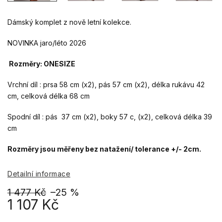
Dámský komplet z nově letní kolekce.
NOVINKA jaro/léto 2026
Rozměry: ONESIZE
Vrchní díl : prsa 58 cm (x2), pás 57 cm (x2), délka rukávu 42
cm, celková délka 68 cm
Spodní díl : pás 37 cm (x2), boky 57 c, (x2), celková délka 39
cm
Rozměry jsou měřeny bez natažení/ tolerance +/- 2cm.
Detailní informace
1 477 Kč
–25 %
1 107 Kč
Měrná