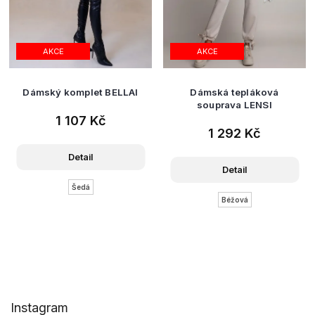
AKCE
AKCE
Dámský komplet BELLAI
Dámská tepláková
souprava LENSI
1 107 Kč
1 292 Kč
Detail
Detail
Šedá
Béžová
Z
Instagram
á