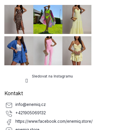
p
a
t
í
Sledovat na Instagramu
Kontakt
info
@
enemiq.cz
+421905069132
https://www.facebook.com/enemiq.store/
enemiq.store