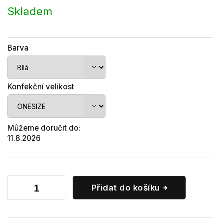
cena:
Skladem
Barva
Konfekční velikost
Můžeme doručit do:
11.8.2026
Přidat do košíku