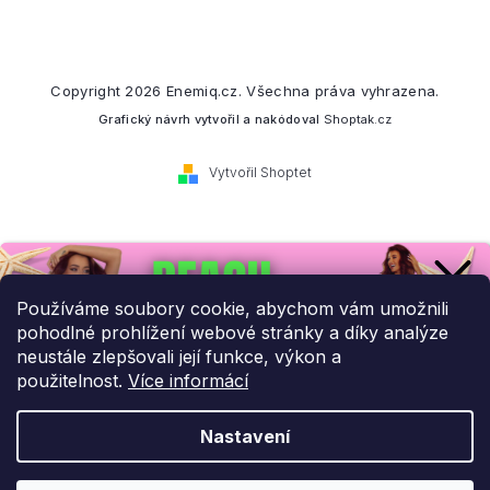
Copyright 2026
Enemiq.cz
. Všechna práva vyhrazena.
Grafický návrh vytvořil a nakódoval
Shoptak.cz
Vytvořil Shoptet
Přihlaste se k našemu
newsletteru.
Používáme soubory cookie, abychom vám umožnili
pohodlné prohlížení webové stránky a díky analýze
Budeme vám posílat informace o našich novinkách a slevových
neustále zlepšovali její funkce, výkon a
akcích.
použitelnost.
Více informácí
Nastavení
UPLATNIT SLEVU!