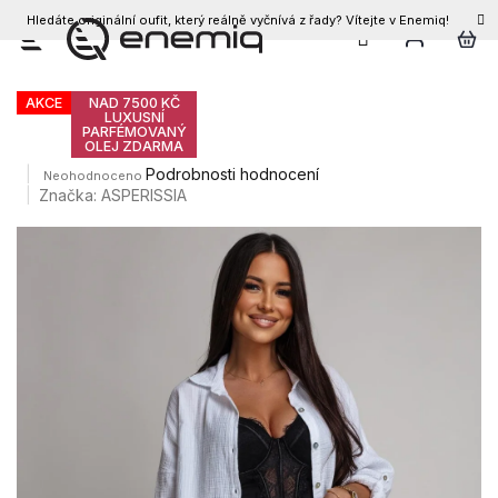
Hledáte originální oufit, který reálně vyčnívá z řady? Vítejte v Enemiq!
CZK
Přejít
Dámský komplet AGGIO
na
obsah
AKCE
NAD 7500 KČ
LUXUSNÍ
PARFÉMOVANÝ
OLEJ ZDARMA
Průměrné
Podrobnosti hodnocení
Neohodnoceno
hodnocení
Značka:
ASPERISSIA
produktu
je
0,0
z
5
hvězdiček.